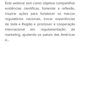
Este webinar tem como objetivo compartilhar 
evidências científicas, fomentar a reflexão, 
inspirar ações para fortalecer os marcos 
regulatórios nacionais, trocar experiências 
de toda a Região e promover a cooperação 
internacional em regulamentação de 
marketing, ajudando os países das Américas 
a…
Mostrar mais
Assine a newsletter do FórumCCNTs
e fique por dentro!
Enviar