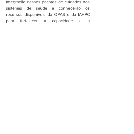
integração desses pacotes de cuidados nos 
sistemas de saúde e conhecerão os 
recursos disponíveis da OPAS e da IAHPC 
para fortalecer a capacidade e a 
implementação em toda a região.
Assine a newsletter do FórumCCNTs
e fique por dentro!
Enviar