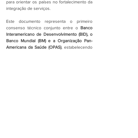
para orientar os países no fortalecimento da 
integração de serviços.
Este documento representa o primeiro 
consenso técnico conjunto entre o 
Banco 
Interamericano de Desenvolvimento (BID), o 
Banco Mundial (BM) e a Organização Pan-
Americana da Saúde (OPAS)
, estabelecendo 
as bases…
Mostrar mais
Assine a newsletter do FórumCCNTs
e fique por dentro!
Enviar