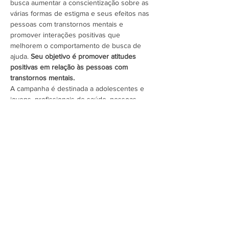
busca aumentar a conscientização sobre as 
várias formas de estigma e seus efeitos nas 
pessoas com transtornos mentais e 
promover interações positivas que 
melhorem o comportamento de busca de 
ajuda. 
Seu objetivo é promover atitudes 
positivas em relação às pessoas com 
transtornos mentais.
A campanha é destinada a adolescentes e 
jovens, profissionais de saúde, pessoas 
com experiência de vida,…
Mostrar mais
Assine a newsletter do FórumCCNTs
e fique por dentro!