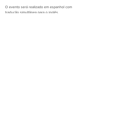
O evento será realizado em espanhol com 
tradução simultânea para o inglês.
Assine a newsletter do FórumCCNTs
e fique por dentro!
Enviar