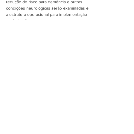
redução de risco para demência e outras 
condições neurológicas serão examinadas e 
a estrutura operacional para implementação 
será discutida.
Assine a newsletter do FórumCCNTs
e fique por dentro!
Enviar