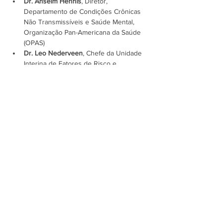
Dr. Anselm Hennis
, Diretor, 
Departamento de Condições Crônicas 
Não Transmissíveis e Saúde Mental, 
Organização Pan-Americana da Saúde 
(OPAS)
Dr. Leo Nederveen
, Chefe da Unidade 
Interina de Fatores de Risco e…
Mostrar mais
Assine a newsletter do FórumCCNTs
e fique por dentro!
Enviar