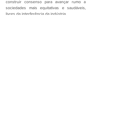
construir consenso para avançar rumo a 
sociedades mais equitativas e saudáveis, 
livres da interferência da indústria.
Assine a newsletter do FórumCCNTs
e fique por dentro!
Enviar