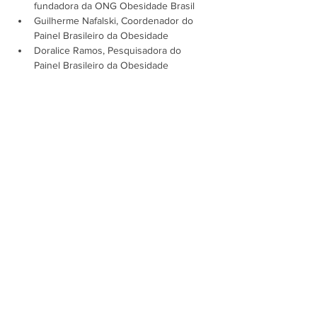
fundadora da ONG Obesidade Brasil
Guilherme Nafalski, Coordenador do 
Painel Brasileiro da Obesidade
Doralice Ramos, Pesquisadora do 
Painel Brasileiro da Obesidade
Mostrar mais
Assine a newsletter do FórumCCNTs
e fique por dentro!
Enviar