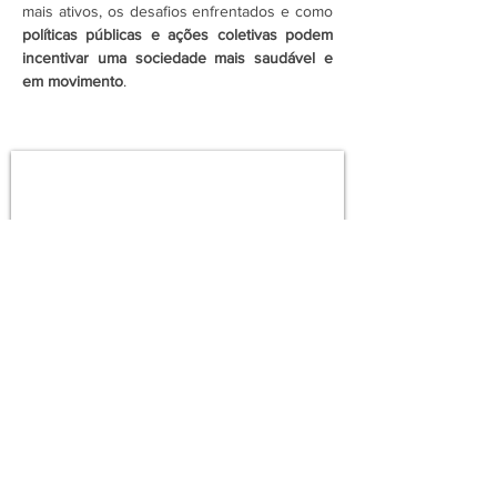
mais ativos, os desafios enfrentados e como 
políticas públicas e ações coletivas podem 
incentivar uma sociedade mais saudável e 
em movimento
.
Assine a newsletter do FórumCCNTs
e fique por dentro!
Enviar