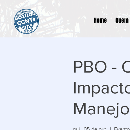
Home
Quem
PBO - O
Impact
Manejo
qui., 05 de out.
  |  
Evento