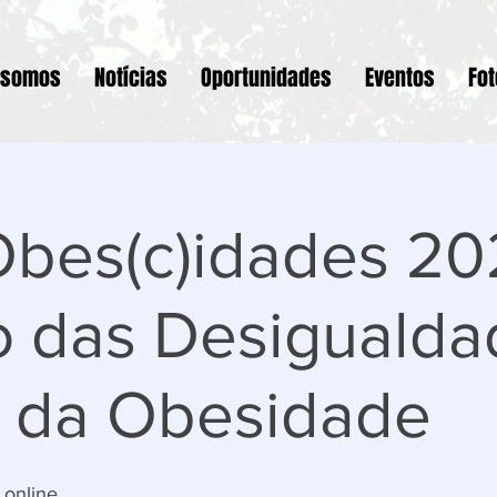
 somos
Notícias
Oportunidades
Eventos
Fo
bes(c )idades 20
o das Desigualda
 da Obesidade
 online