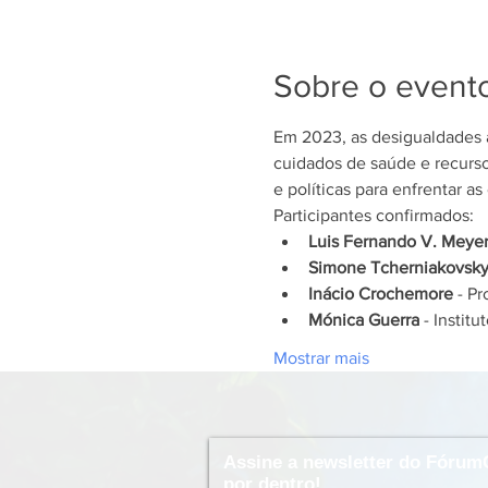
Sobre o event
Em 2023, as desigualdades 
cuidados de saúde e recurso
e políticas para enfrentar a
Participantes confirmados:
Luis Fernando V. Meye
Simone Tcherniakovsk
Inácio Crochemore
 - P
Mónica Guerra
 - Insti
Mostrar mais
Assine a newsletter do Fórum
por dentro!