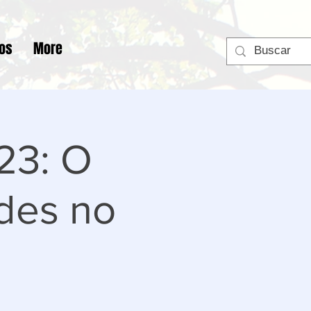
tos
More
23: O
des no