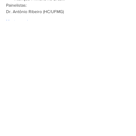
Painelistas:
Dr. Antônio Ribeiro (HC/UFMG)
Mostrar mais
Assine a newsletter do FórumCCNTs
e fique por dentro!
Enviar