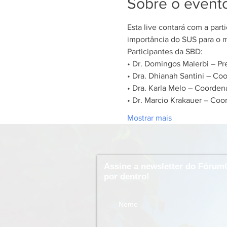
Sobre o event
Esta live contará com a part
importância do SUS para o m
Participantes da SBD:
• Dr. Domingos Malerbi – P
• Dra. Dhianah Santini – 
• Dra. Karla Melo – Coorde
• Dr. Marcio Krakauer – Co
Mostrar mais
Assine a newsletter do Fórum
por dentro!