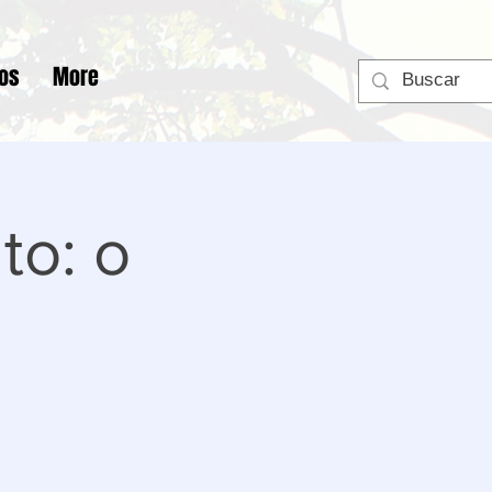
tos
More
to: o