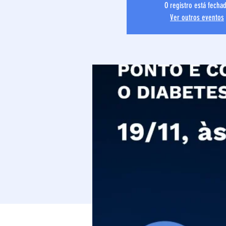
O registro está fecha
Ver outros eventos