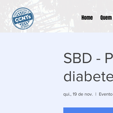
Home
Quem
SBD - P
diabet
qui., 19 de nov.
  |  
Evento