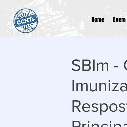
Home
Quem
SBIm - 
Imuniza
Respost
Princip