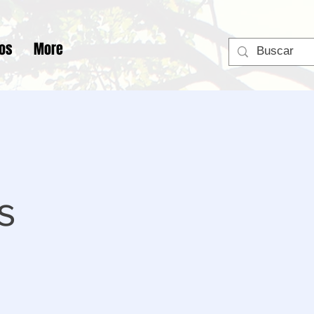
tos
More
s