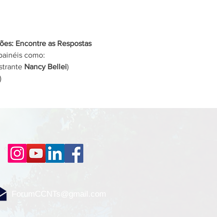
ões: Encontre as Respostas 
 painéis como:
strante 
Nancy Bellei
)
)
ForumCCNTs@gmail.com