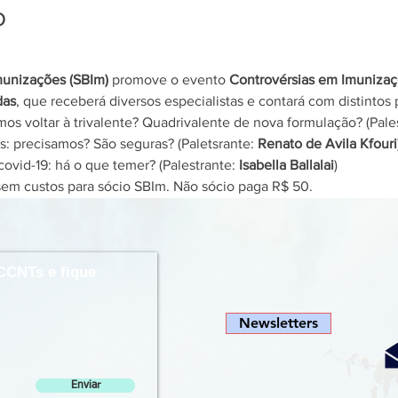
o
munizações (SBIm)
 promove o evento 
Controvérsias em Imunizaç
das
, que receberá diversos especialistas e contará com distintos
os voltar à trivalente? Quadrivalente de nova formulação? (Pale
: precisamos? São seguras? (Paletsrante: 
Renato de Avila Kfouri
ovid-19: há o que temer? (Palestrante: 
Isabella Ballalai
)
sem custos para sócio SBIm. Não sócio paga R$ 50.
CCNTs e fique
Newsletters
Enviar