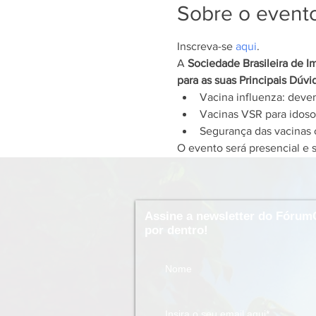
Sobre o event
Inscreva-se 
aqui
.
A 
Sociedade Brasileira de I
para as suas Principais Dúvi
Vacina influenza: devem
Vacinas VSR para idosos
Segurança das vacinas c
O evento será presencial e 
Assine a newsletter do Fórum
por dentro!