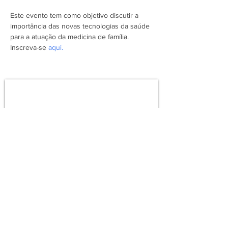
Este evento tem como objetivo discutir a 
importância das novas tecnologias da saúde 
para a atuação da medicina de família. 
Inscreva-se 
aqui.
Assine a newsletter do FórumCCNTs
e fique por dentro!
Enviar