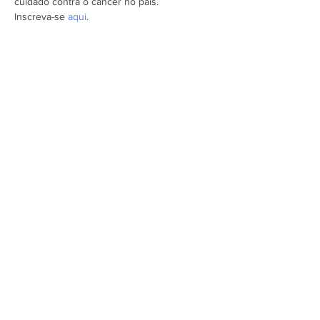
cuidado contra o câncer no país.
Inscreva-se 
aqui
.
Assine a newsletter do FórumCCNTs
e fique por dentro!
Enviar
ForumCCNTs@gmail.com