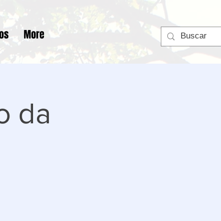
tos
More
o da