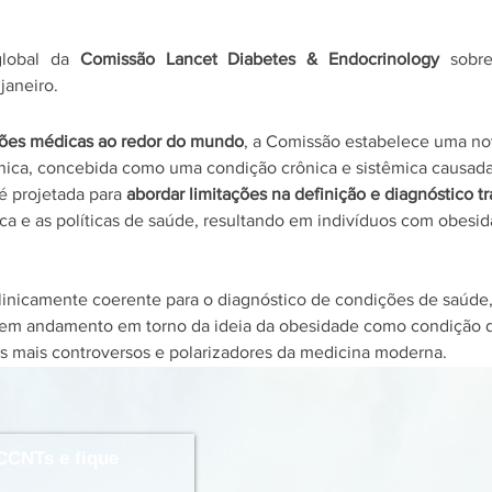
global da 
Comissão Lancet Diabetes & Endocrinology
 sobr
janeiro.
ções médicas ao redor do mundo
, a Comissão estabelece uma no
ínica, concebida como uma condição crônica e sistêmica causada
é projetada para 
abordar limitações na definição e diagnóstico t
nica e as políticas de saúde, resultando em indivíduos com obes
clinicamente coerente para o diagnóstico de condições de saúd
a em andamento em torno da ideia da obesidade como condição 
s mais controversos e polarizadores da medicina moderna.
CCNTs e fique