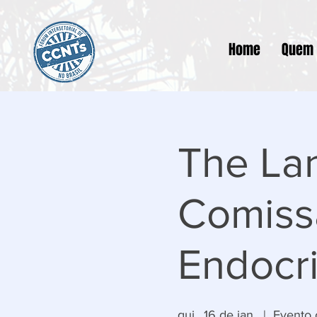
Home
Quem
The La
Comiss
Endocri
qui., 16 de jan.
  |  
Evento 