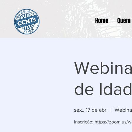
Home
Quem
Webina
de Ida
sex., 17 de abr.
  |  
Webina
Inscrição: https://zoom.u