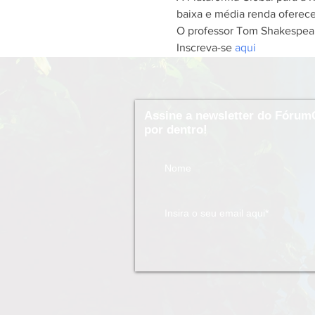
baixa e média renda oferece
O professor Tom Shakespeare
Inscreva-se 
aqui
Assine a newsletter do Fórum
por dentro!