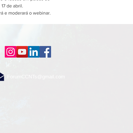
7 de abril. 
rá e moderará o webinar. 
ForumCCNTs@gmail.com