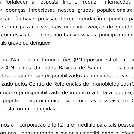
 fortalecer a resposta imune, reduzir internações 
or doenças infecciosas nesses grupos populacionais
10
ração não haver previsão de recomendação específica pa
vacina passa a ser mais uma intervenção de grande r
com essas condições não transmissíveis, principalmente
mais grave da dengue
.
11
ama Nacional de Imunizações (PNI) possui estrutura par
/CCNTs nas Unidades Básicas de Saúde e, nos caso
ades de saúde, são disponibilizados calendários de vacina
izado pelos Centro de Referências de Imunobiológicos (C
não seja disponibilizada de imediato a toda a populaçã
os populacionais com maior risco, como as pessoas com 
 desta forma protegidas. 
os a incorporação prioritária e imediata para tais pessoa
upos,  considerando a maior susceptibilidade a infecç