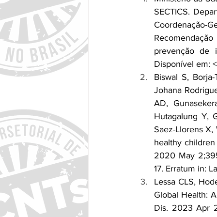
SECTICS. Depar
Coordenação-Ge
Recomendação 
prevenção de i
Disponível em: <
Biswal S, Borja
Johana Rodrigue
AD, Gunasekera
Hutagalung Y, G
Saez-Llorens X, 
healthy children
2020 May 2;395(
17. Erratum in: 
Lessa CLS, Hod
Global Health: A
Dis. 2023 Apr 2