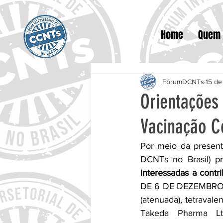
Home
Quem
FórumDCNTs
15 de
Orientações
Vacinação C
Por meio da present
DCNTs no Brasil) pr
interessadas a contri
DE 6 DE DEZEMBRO DE
(atenuada), tetrava
Takeda Pharma Lt