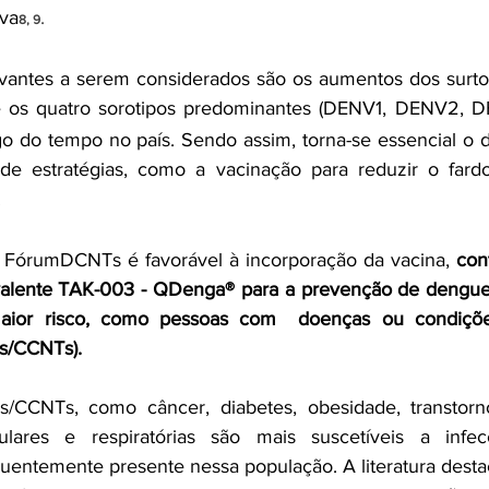
iva
.
8, 9
evantes a serem considerados são os aumentos dos surto
e os quatro sorotipos predominantes (DENV1, DENV2, D
o do tempo no país. Sendo assim, torna-se essencial o 
e estratégias, como a vacinação para reduzir o fard
.
o FórumDCNTs é favorável à incorporação da vacina, 
con
ravalente TAK-003 - QDenga® para a prevenção de dengue
ior risco, como pessoas com  doenças ou condições
Ts/CCNTs).
CNTs, como câncer, diabetes, obesidade, transtornos 
ulares e respiratórias são mais suscetíveis a infe
entemente presente nessa população. A literatura destac