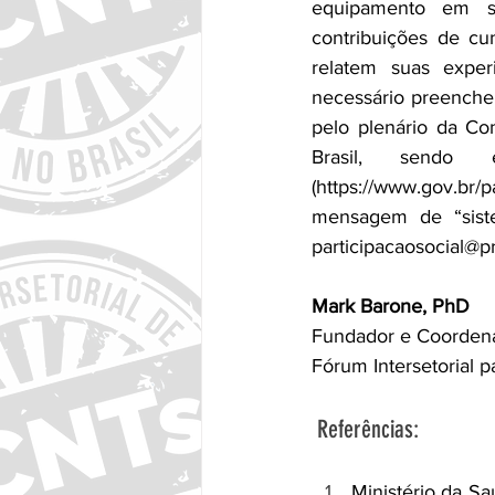
equipamento em saú
contribuições de cu
relatem suas exper
necessário preencher
pelo plenário da Con
Brasil, sendo 
(
https://www.gov.br/p
participacaosocial@p
Mark Barone, PhD
Fundador e Coorden
Fórum Intersetorial
 Referências:
Ministério da Sa