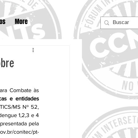
tos
More
obre
ara Combate às 
cas e entidades 
TICS/MS Nº 52, 
ngue 1,2,3 e 4 
presentada pela 
ov.br/conitec/pt-