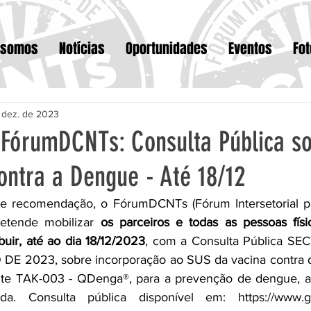
 somos
Notícias
Oportunidades
Eventos
Fo
 dez. de 2023
 FórumDCNTs: Consulta Pública s
ontra a Dengue - Até 18/12
e recomendação, o FórumDCNTs (Fórum Intersetorial p
etende mobilizar 
os parceiros e todas as pessoas físi
buir, até ao dia 18/12/2023
, com a Consulta Pública SEC
 2023, sobre incorporação ao SUS da vacina contra de
lente TAK-003 - QDenga®, para a prevenção de dengue, a
da. Consulta pública disponível em: 
https://www.g