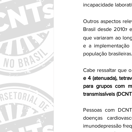
incapacidade laborat
Outros aspectos rel
Brasil desde 2010
 
7
que variaram ao long
e a implementação d
população brasileira
5
Cabe ressaltar que 
e 4 (atenuada), tet
para grupos com ma
transmissíveis (DCN
Pessoas com DCNTs/C
doenças cardiovasc
imunodepressão frequ