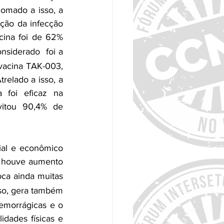
omado a isso, a 
ção da infecção 
cina foi de 62% 
nsiderado  foi a 
acina TAK-003, 
elado a isso, a 
 foi eficaz na 
tou 90,4% de 
al e econômico 
, houve aumento 
ca ainda muitas 
so, gera também 
emorrágicas e o 
dades físicas e 