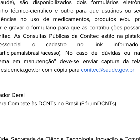
de), são disponibilizados dois formulários eletrôn
nho técnico-científico e outro para que usuários ou se
iências no uso de medicamentos, produtos e/ou pro
 e gravar o formulário para que as contribuições possam
itec. As Consultas Públicas da Conitec estão na platafo
essencial o cadastro no link informado 
articipamaisbrasil/acesso
). No caso de dúvidas ou na 
residencia.gov.br
 com cópia para 
conitec@saude.gov.br
.
ador Geral
 para Combate às DCNTs no Brasil (FórumDCNTs)
úde. Secretaria de Ciência, Tecnologia, Inovação e Comp