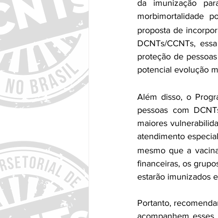
da imunização para
morbimortalidade p
proposta de incorpo
DCNTs/CCNTs, essa 
proteção de pessoas 
potencial evolução 
Além disso, o Progr
pessoas com DCNTs
maiores vulnerabilid
atendimento especial
mesmo que a vacina 
financeiras, os grup
estarão imunizados e
Portanto, recomendam
acompanhem esses gr