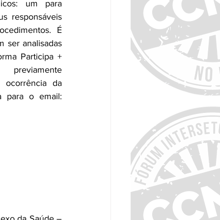
icos: um para 
us responsáveis 
cedimentos. É 
 ser analisadas 
rma Participa + 
previamente 
ocorrência da 
mensagem de “sistema em manutenção” deve-se enviar captura da tela para o email: 
lexo da Saúde – 