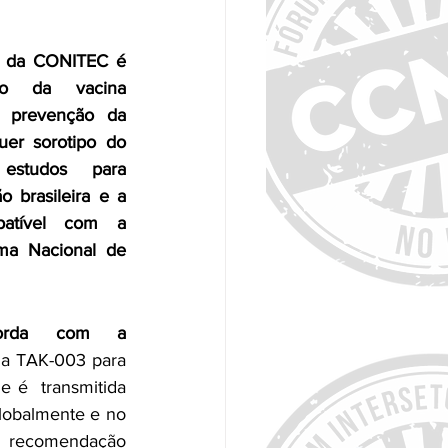
r da CONITEC é 
ão da vacina 
a prevenção da 
er sorotipo do 
estudos para 
 brasileira e a 
atível com a 
ma Nacional de 
orda com a 
na TAK-003 para 
 é  transmitida 
lobalmente e no 
a recomendação 