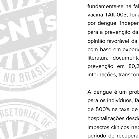
fundamenta-se na fal
vacina TAK-003, foi 
por dengue, indepen
para a prevenção da 
opinião favorável d
com base em experiên
literatura document
prevenção em 80,2
internações, transco
A dengue é um probl
para os indivíduos, f
de 500% na taxa de
hospitalizações desd
impactos clínicos ne
período de recuperaç