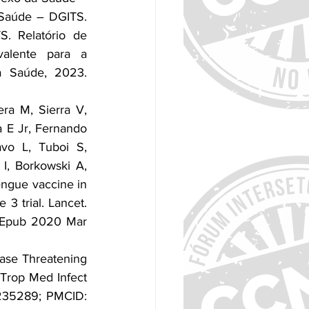
Saúde – DGITS. 
 Relatório de 
alente para a 
a Saúde, 2023. 
ra M, Sierra V, 
 E Jr, Fernando 
vo L, Tuboi S, 
I, Borkowski A, 
engue vaccine in 
3 trial. Lancet. 
 Epub 2020 Mar 
se Threatening 
Trop Med Infect 
235289; PMCID: 