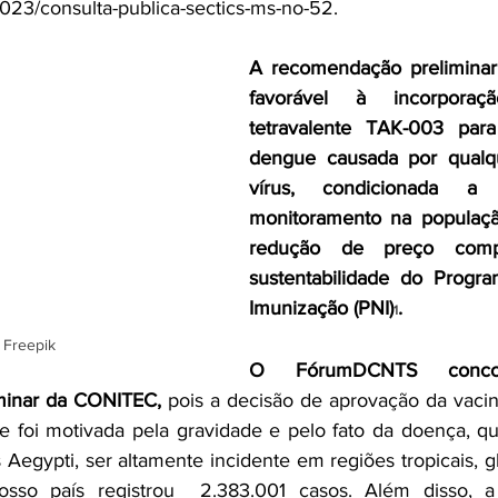
2023/consulta-publica-sectics-ms-no-52
.
A recomendação prelimina
favorável à incorporaç
tetravalente TAK-003 par
dengue causada por qualqu
vírus, condicionada a 
monitoramento na população
redução de preço comp
sustentabilidade do Progra
Imunização (PNI)
.
1
 Freepik
O FórumDCNTS conc
minar da CONITEC,
 pois a decisão de aprovação da vaci
foi motivada pela gravidade e pelo fato da doença, que
Aegypti, ser altamente incidente em regiões tropicais, g
osso país registrou  2.383.001 casos. Além disso, 