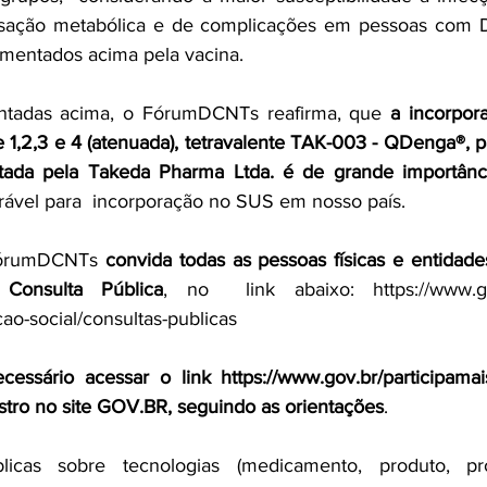
sação metabólica e de complicações em pessoas com 
umentados acima pela vacina.
entadas acima, o FórumDCNTs reafirma, que 
a incorpor
 1,2,3 e 4 (atenuada), tetravalente TAK-003 - QDenga®, p
tada pela Takeda Pharma Ltda. é de grande importânc
rável para  incorporação no SUS em nosso país.
FórumDCNTs 
convida todas as pessoas físicas e entidades
 Consulta Pública
, no  link abaixo: 
https://www.g
cao-social/consultas-publicas
ecessário acessar o link 
https://www.gov.br/participamai
tro no site 
GOV.BR
, seguindo as orientações
.
licas sobre tecnologias (medicamento, produto, pr