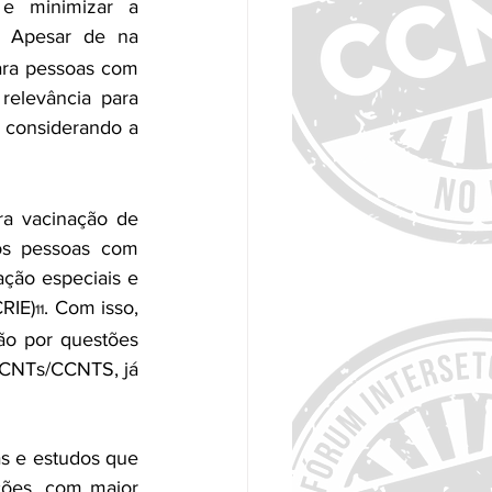
e minimizar a 
. Apesar de na 
ra pessoas com 
elevância para 
 considerando a 
a vacinação de 
s pessoas com 
ção especiais e 
RIE)
. Com isso, 
11
o por questões 
DCNTs/CCNTS, já 
s e estudos que 
ões, com maior 