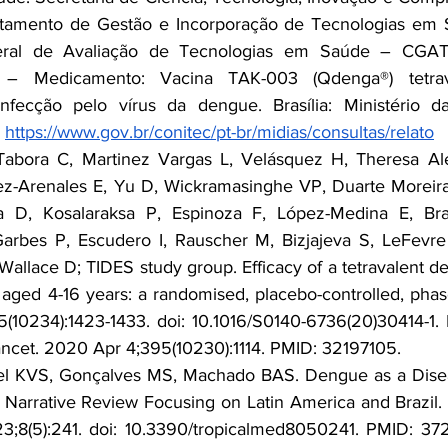
tamento de Gestão e Incorporação de Tecnologias em 
ral de Avaliação de Tecnologias em Saúde – CGATS.
– Medicamento: Vacina TAK-003 (Qdenga®) tetrav
nfecção pelo vírus da dengue. Brasília: Ministério d
 
https://www.gov.br/conitec/pt-br/midias/consultas/relato
-Tabora C, Martinez Vargas L, Velásquez H, Theresa Ale
z-Arenales E, Yu D, Wickramasinghe VP, Duarte Moreira
 D, Kosalaraksa P, Espinoza F, López-Medina E, Bra
arbes P, Escudero I, Rauscher M, Bizjajeva S, LeFevre 
Wallace D; TIDES study group. Efficacy of a tetravalent d
 aged 4-16 years: a randomised, placebo-controlled, phase 
10234):1423-1433. doi: 10.1016/S0140-6736(20)30414-1.
Lancet. 2020 Apr 4;395(10230):1114. PMID: 32197105.
el KVS, Gonçalves MS, Machado BAS. Dengue as a Disea
 Narrative Review Focusing on Latin America and Brazil. 
3;8(5):241. doi: 10.3390/tropicalmed8050241. PMID: 37