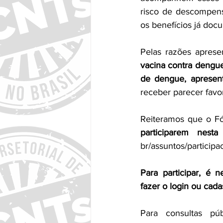
risco de descompen
os benefícios já doc
Pelas razões apres
vacina contra dengue
de dengue, apresen
receber parecer favo
Reiteramos que o 
participarem nesta
br/assuntos/participa
Para participar, é n
fazer o login ou cadas
Para consultas púb