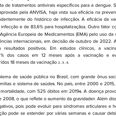
ta de tratamentos antivirais específicos para a dengue. S
aprovada pela ANVISA, haja vista sua eficácia na preven
dentemente do histórico de infecção
. A eficácia da va
1
infecção e de 83,6% para hospitalização
. Outro fator co
2
a Agência Europeia de Medicamentos (EMA) pelo uso da v
cias internacionais, em decisão de outubro de 2022. Atr
a resultados positivos. Em estudos clínicos, a vacina
% dos casos em 12 meses após a vacinação e evi
rridos 18 meses da vacinação 
.
2 , 3 , 4
ema de saúde pública no Brasil, com grande ônus soci
amílias e sistema de saúde
. No país, entre 2000 e 2015
5
 mortalidade, com 525 óbitos em 2019
. A doença provo
6
e 2008, o que reflete o aumento da gravidade
. Além dis
7
gativos, pois pode evoluir para síndromes articulares e h
ão pode se estender por várias semanas e causar debili