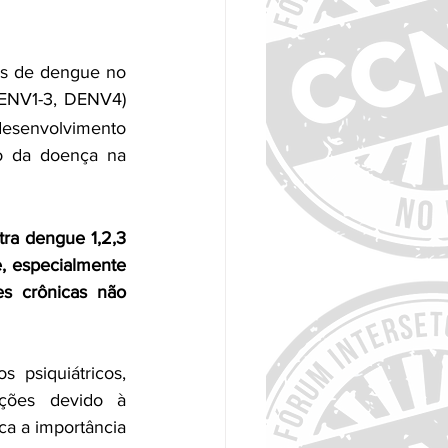
s de dengue no 
ENV1-3, DENV4) 
desenvolvimento 
o da doença na 
tra dengue 1,2,3 
, especialmente 
 crônicas não 
psiquiátricos, 
cções devido à 
a a importância 