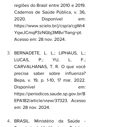
regiões do Brasil entre 2010 e 2019. 
Cadernos de Saúde Pública, v. 36, 
2020. Disponível em: 
https://www.scielo.br/j/csp/a/cgWr4
YqwJCmqP3zNGbj3M8v/?lang=pt
. 
Acesso em: 28 nov. 2024.
BERNADETE, L. L.; LIPHAUS, L.; 
LUCAS, P.; YU, L. F.; 
CARVALHANAS, T. R. O que você 
precisa saber sobre influenza? 
Bepa, v. 19, p. 1-10, 17 mar. 2022. 
Disponível em: 
https://periodicos.saude.sp.gov.br/B
EPA182/article/view/37323
. Acesso 
em: 28 nov. 2024.
BRASIL. Ministério da Saúde - 