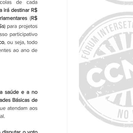
colas de cada 
va irá destinar R$ 
rlamentares
 (
R$ 
Ss
) para projetos 
 participativo 
co
, ou seja, todo 
entes ao ano de 
 a saúde e a no 
des Básicas de 
que atendam aos 
al.
 disputar o voto 