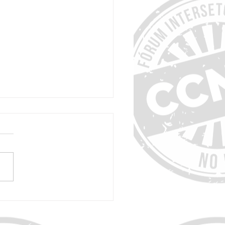
for Better Health lança o Active
hallenge para incentivar o brincar
nas cidades - Até 14/8