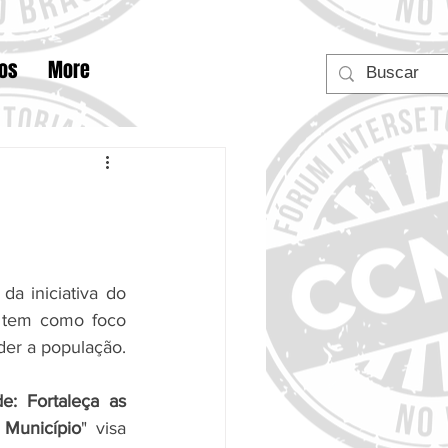
tos
More
 da iniciativa do 
 (Rede/SP). Em 2023 o edital tem como foco 
 e educação, que são essenciais para atender a população. 
: Fortaleça as 
 Município
" visa 