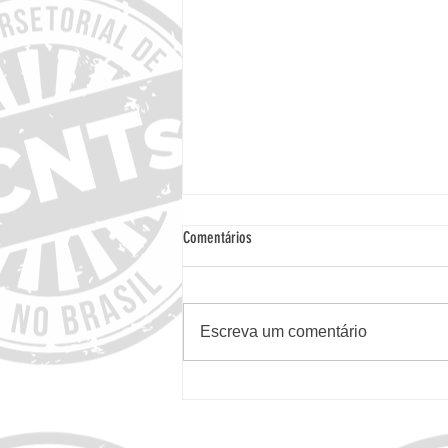
Comentários
Escreva um comentário
Edital para Saúde Mental: Fundação Tide
Setubal abre inscrições para a 3ª edição
do Territórios Clínicos - Até 31/8