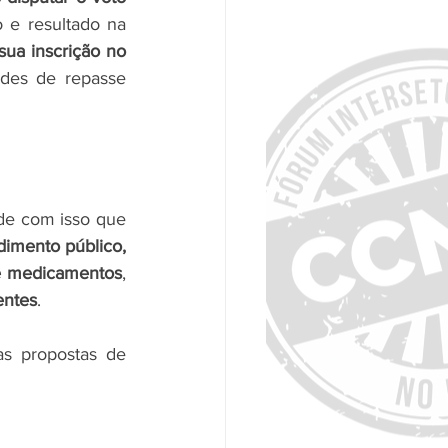
e resultado na 
a inscrição no 
ades de repasse 
nde com isso que 
dimento público,
e medicamentos
, 
entes
.
, enquanto as propostas de 