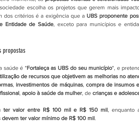
 sociedade escolha os projetos que gerem mais impacto 
 dos critérios é a exigência que a 
UBS proponente possu
de Entidade de Saúde
, exceto para municípios e entid
s propostas
a saúde é "
Fortaleça as UBS do seu município
", e prete
ilização de recursos que objetivem as melhorias no aten
ormas
, 
investimentos de máquinas
, 
compra de insumos 
issional
, 
apoio à saúde da mulher
, de 
crianças e adolesc
 ter valor entre R$ 100 mil e R$ 150 mil
s devem ter valor mínimo de R$ 100 mil
.