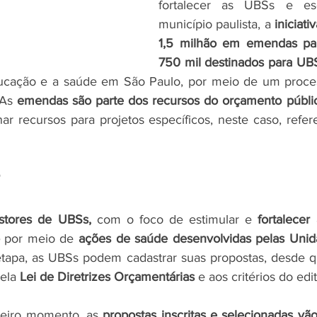
fortalecer as UBSs e es
município paulista, a 
iniciati
1,5 milhão em emendas pa
750 mil destinados para UB
ucação e a saúde em São Paulo, por meio de um processo
As 
emendas são parte dos recursos do orçamento públi
nar recursos para projetos específicos, neste caso, refer
?
stores de UBSs, 
com o foco de estimular e 
fortalecer
 por meio de 
ações de saúde desenvolvidas pelas Unida
 etapa, as UBSs podem cadastrar suas propostas, desde 
ela 
Lei de Diretrizes Orçamentárias
 e aos critérios do edit
eiro momento, as 
propostas inscritas e selecionadas vão