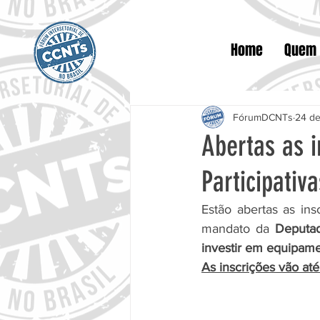
Home
Quem
FórumDCNTs
24 de
Abertas as i
Participativ
Estão abertas as ins
mandato da 
Deputad
investir em equipam
As inscrições vão até