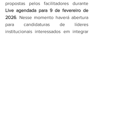
propostas pelos facilitadores durante 
Live agendada para 9 de fevereiro de 
2026
. Nesse momento haverá abertura 
para candidaturas de líderes 
institucionais interessados em integrar 
os GTs aprovados.
Dúvidas
Em caso de dúvidas ou dificuldades, o 
contato deve ser realizado pelo e-mail 
forumccnts.eventos@gmail.com
, com o 
assunto 
Edital Seleção de GTs 2026
.
Ver tudo
Posts recentes