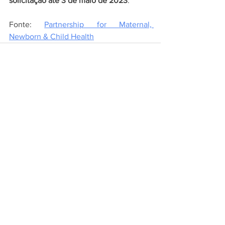
solicitação até 3 de maio de 2023
.
Fonte: 
Partnership for Maternal, 
Newborn & Child Health
Ver tudo
Posts recentes