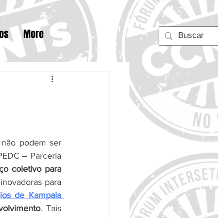
tos
More
 não podem ser 
PEDC – Parceria 
ço coletivo para 
 inovadoras para 
pios de Kampala 
volvimento
. Tais 