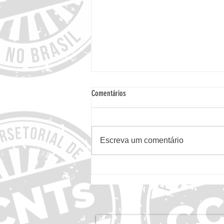
Comentários
Escreva um comentário
FórumCCNTs Endossa Relatório Global da
NCD Alliance sobre Acesso a
Medicamentos, Diagnósticos e
Dispositivos Médicos para CCNTs