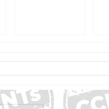
Manual de Advocacy em Câncer de
Novas 
Mama UICC
45% do
evitad