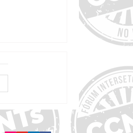
diretrizes da OMS revelam que até
s riscos de demência podem ser
os ou adiados