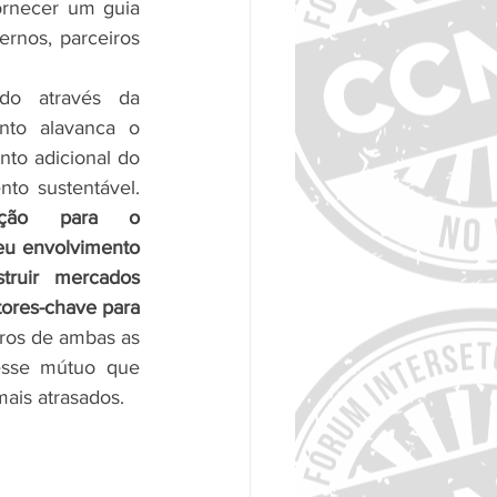
ornecer um guia 
ernos, parceiros 
do através da 
to alavanca o 
to adicional do 
setor privado para o desenvolvimento sustentável. 
ção para o 
u envolvimento 
ruir mercados 
tores-chave para 
os de ambas as 
esse mútuo que 
ais atrasados.