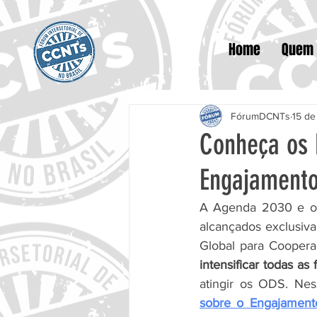
Home
Quem
FórumDCNTs
15 de
Conheça os 
Engajamento
A Agenda 2030 e os
alcançados exclusiva
Global para Coopera
intensificar todas as
atingir os ODS. Ne
sobre o Engajamento