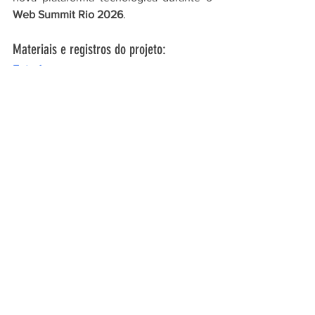
Web Summit Rio 2026
.
Materiais e registros do projeto:
Foto 1
Relatório 1
Relatório 2
Conheça os demais projetos do Concurso:
https://www.forumccnts.org/post/resulta
do-melhores-projetos-2025
Ver tudo
Posts recentes