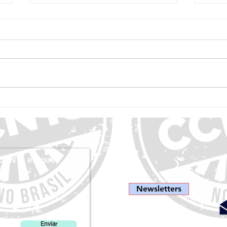
Relatório de Progresso de 1 ano: O Poder
Relató
do Digital na Transformação da Saúde -
Caminh
Finalista Concurso de Melhores Projetos
de CCN
de CCNTs 2025
Melhor
CCNTs e fique
Newsletters
Enviar