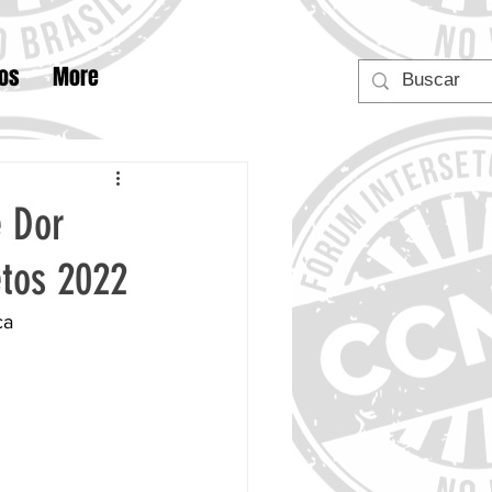
tos
More
e Dor
etos 2022
ca