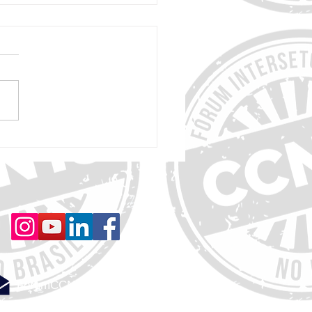
rio de Progresso de 1 ano: Um
o Sustentável para a Prevenção
Ts - Finalista Concurso de
es Projetos de CCNTs 2025
ForumCCNTs@gmail.com