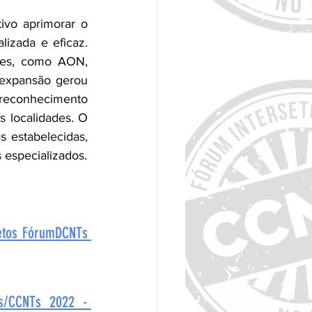
vo aprimorar o 
zada e eficaz. 
ões, como AON, 
expansão gerou 
 reconhecimento 
 localidades. O 
 estabelecidas, 
 especializados.
etos FórumDCNTs 
s/CCNTs 2022 - 