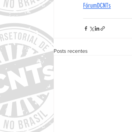
FórumDCNTs
Posts recentes