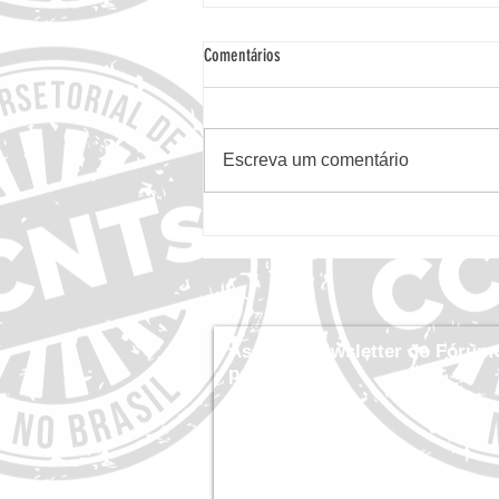
Comentários
Escreva um comentário
Relatório de Progresso de 1 ano: Saúde
no Prato - Finalista Concurso de
Melhores Projetos de CCNTs 2025
Assine a newsletter do Fórum
por dentro!