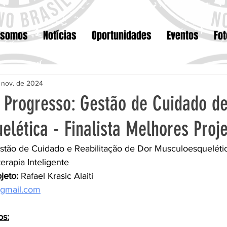
 somos
Notícias
Oportunidades
Eventos
Fo
 nov. de 2024
e Progresso: Gestão de Cuidado d
lética - Finalista Melhores Proj
stão de Cuidado e Reabilitação de Dor Musculoesqueléti
terapia Inteligente
jeto: 
Rafael Krasic Alaiti
i@gmail.com
os: