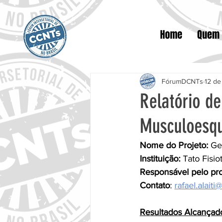
Home
Quem
FórumDCNTs
12 de
Relatório d
Musculoesque
Nome do Projeto:
 Ge
Instituição: 
Tato Fisio
Responsável pelo pro
Contato
: 
rafael.alait
Resultados Alcançad