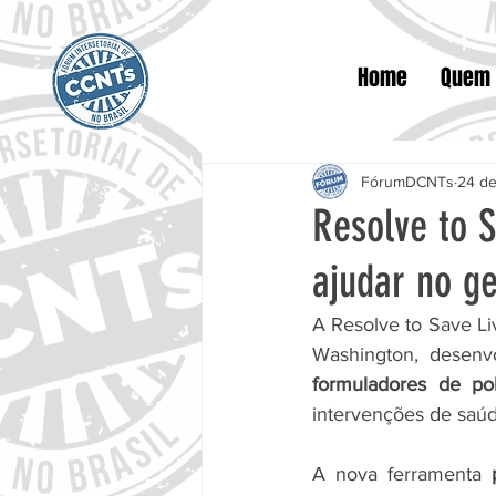
Home
Quem
FórumDCNTs
24 de
Resolve to 
ajudar no g
A Resolve to Save Liv
Washington, desen
formuladores de pol
intervenções de saúd
A nova ferramenta 