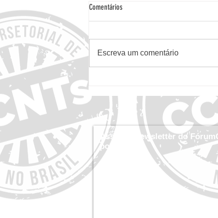
Comentários
Escreva um comentário
FórumCCNTs Endossa Relatório Global da
NCD Alliance sobre Acesso a
Medicamentos, Diagnósticos e
Dispositivos Médicos para CCNTs
Assine a newsletter do Fórum
por dentro!