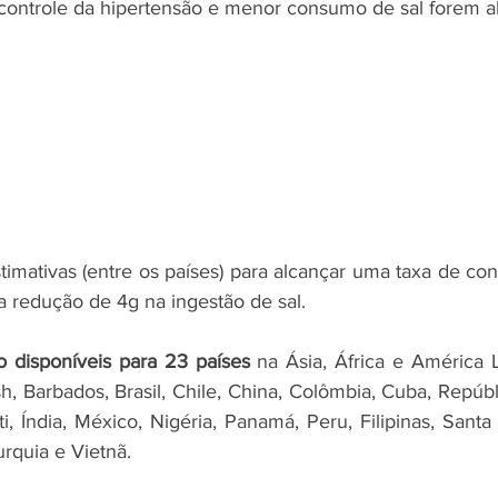
controle da hipertensão e menor consumo de sal forem a
imativas (entre os países) para alcançar uma taxa de cont
a redução de 4g na ingestão de sal.
o disponíveis para 23 países
 na Ásia, África e América La
h, Barbados, Brasil, Chile, China, Colômbia, Cuba, Repúbl
ti, Índia, México, Nigéria, Panamá, Peru, Filipinas, Santa L
rquia e Vietnã.