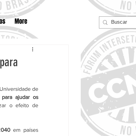
tos
More
 para
 Universidade de 
para ajudar os 
zar o efeito de 
.
2040
 em países 