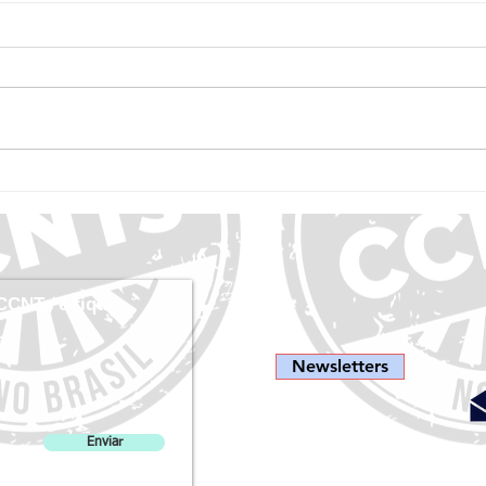
Manual de Advocacy em Câncer de
Novas 
Mama UICC
45% do
evitad
CCNTs e fique
Newsletters
Enviar