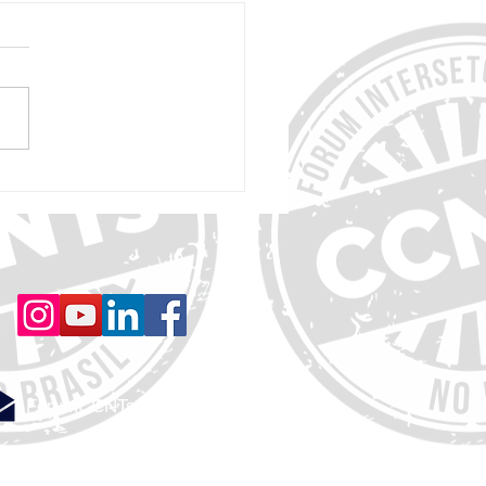
diretrizes da OMS revelam que até
s riscos de demência podem ser
os ou adiados
ForumCCNTs@gmail.com