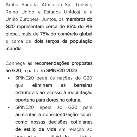
Arábia Saudita, África do Sul, Türkiye, 
Reino Unido e Estados Unidos) e a 
União Europeia. Juntos, os 
membros do 
G20 representam cerca de 85% do PIB 
global
, mais de 
75% do comércio global
e cerca de 
dois terços da população 
mundial
.
Conheça as 
recomendações propostas 
ao G20
, a partir do 
SPINE20 2023
:
SPINE20 pede às nações do G20 
que 
eliminem as barreiras 
estruturais ao acesso à reabilitação 
oportuna para dores na coluna
.
SPINE20 apela ao G20 para 
aumentar a conscientização sobre 
como nossas decisões cotidianas 
de estilo de vida 
em relação ao 
bem-estar, atividade física, 