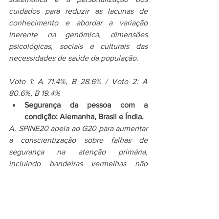
cuidados para reduzir as lacunas de 
conhecimento e abordar a variação 
inerente na genômica, dimensões 
psicológicas, sociais e culturais das 
necessidades de saúde da população.
Voto 1: A 71.4%, B 28.6% / Voto 2: A 
80.6%, B 19.4%
Segurança da pessoa com a 
condição: Alemanha, Brasil e Índia.
A. SPINE20 apela ao G20 para aumentar 
a conscientização sobre falhas de 
segurança na atenção primária, 
incluindo bandeiras vermelhas não 
reconhecidas e risco de cronificação.
B. SPINE20 apela ao G20 para promover 
a educação como um meio de gerir as 