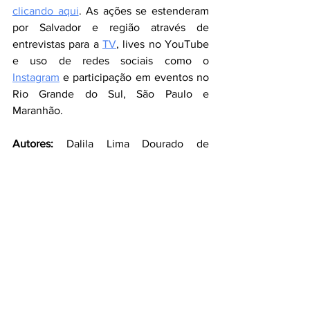
clicando aqui
. As ações se estenderam 
por Salvador e região através de 
entrevistas para a 
TV
, lives no YouTube 
e uso de redes sociais como o 
Instagram
 e participação em eventos no 
Rio Grande do Sul, São Paulo e 
Maranhão.
Autores:
 Dalila Lima Dourado de 
Andrade (Estudante), Rafaelle da Silva 
Souza (Orientador) e Rayane da Silva 
Souza Barbosa (Coorientador).
Instituição: 
IFBA - Campus Salvador
Palavras-chave: 
Doença/Condição de 
Parkinson; dispositivos médicos; 
conscientização