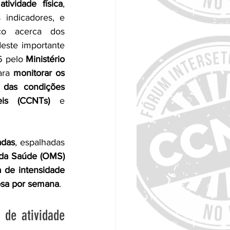
atividade física
, 
indicadores, e 
o acerca dos 
este importante 
 pelo 
Ministério 
ara 
monitorar os 
o das condições 
eis (CCNTs)
 e 
adas
, espalhadas 
 da Saúde (OMS)
 de intensidade 
rosa por semana
.
de atividade 