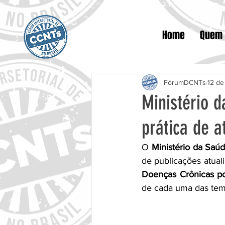
Home
Quem
FórumDCNTs
12 de
Ministério d
prática de at
O 
Ministério da Saú
de publicações atual
Doenças Crônicas por
de cada uma das temá