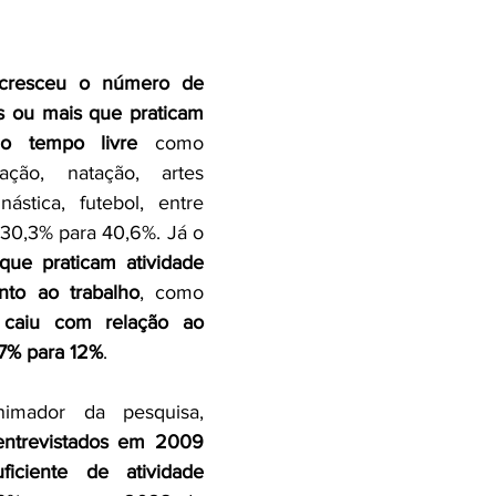
cresceu o número de 
 ou mais que praticam 
 no tempo livre 
como 
ção, natação, artes 
nástica, futebol, entre 
outras atividades, de 30,3% para 40,6%. Já o 
ue praticam atividade 
nto ao trabalho
, como 
 
caiu com relação ao 
7% para 12%
.
Como resultado animador da pesquisa, 
ntrevistados em 2009 
ficiente de atividade 