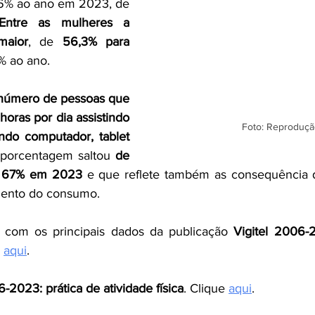
66% ao ano em 2023, de 
Entre as mulheres a 
maior
, de 
56,3% para 
% ao ano.
número de pessoas que 
oras por dia assistindo 
Foto: Reproduçã
ndo computador, tablet 
 porcentagem saltou 
de 
a 67% em 2023 
e que reflete também as consequência 
ento do consumo.
co com os principais dados da publicação 
Vigitel 2006-2
 
aqui
.
6-2023: prática de atividade física
. Clique
aqui
.