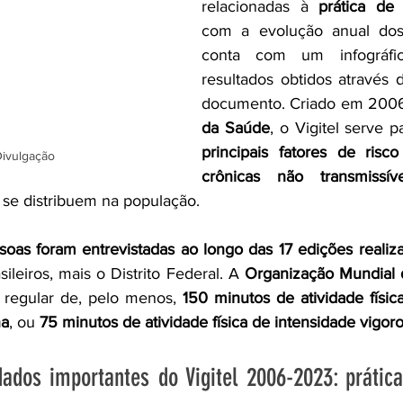
relacionadas à 
prática de 
com a evolução anual dos 
conta com um infográfic
resultados obtidos através d
documento. Criado em 2006
da Saúde
, o Vigitel serve p
principais fatores de risc
Divulgação
crônicas não transmissív
se distribuem na população.
soas foram entrevistadas ao longo das 17 edições realiz
ileiros, mais o Distrito Federal. A 
Organização Mundial
 regular de, pelo menos, 
150 minutos de atividade física
na
, ou 
75 minutos de atividade física de intensidade vigo
dos importantes do Vigitel 2006-2023: prática 