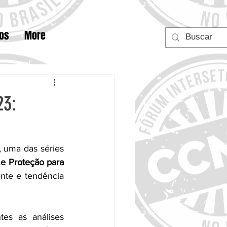
tos
More
23:
, uma das séries 
e Proteção para 
te e tendência 
es as análises 