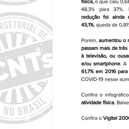
física,
 o que caiu 0,
48,3% para 37%. 
redução foi ainda 
43,1%
, queda de 0,81
Porém, 
aumentou o 
passam mais de três h
à televisão, ou ousa
e/ou smartphone
. A
61,7% em 2016 par
COVID-19 nesse aum
Confira o infográfi
atividade física
. Baixe
Confira o 
Vigitel 200