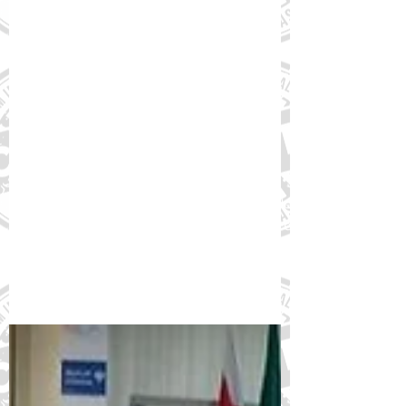
24 de nov. de 2023
FórumDCNTs cria e-books
gratuitos sobre vacinas e
distúrbios do sono
Materiais orientam profissionais de saúde
e população sobre a relação entre sono e
doenças crônicas não transmissíveis, bem
como acerca...