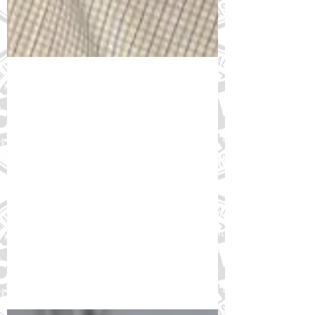
2 de jun. de 2023
Distúrbios do sono como
insônia e apneia podem causar
ou agravar condições crônicas
Especialistas reunidos pelo FórumDCNTs
apontaram caminhos para o enfrentamento
do problema no Brasil A apneia obstrutiva