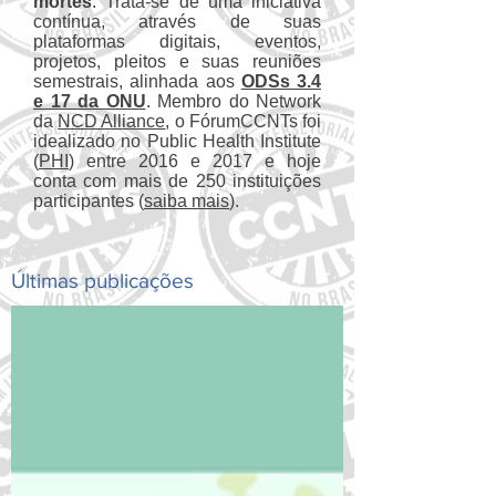
mortes
. Trata-se de uma iniciativa
contínua, através de suas
plataformas digitais, eventos,
projetos, pleitos e suas reuniões
semestrais, alinhada aos
ODSs 3.4
e 17 da ONU
. Membro do Network
da
NCD Alliance
, o FórumCCNTs foi
idealizado no Public Health Institute
(
PHI
) entre 2016 e 2017 e hoje
conta com mais de 250 instituições
participantes (
saiba mais
).
Últimas publicações