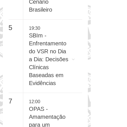
FórumCCNTs/A
DJ - Atualização
em Diabetes
Tipo 1 para o
Cenário
Brasileiro
5
19:30
SBIm -
Enfrentamento
do VSR no Dia
a Dia: Decisões
Clínicas
Baseadas em
Evidências