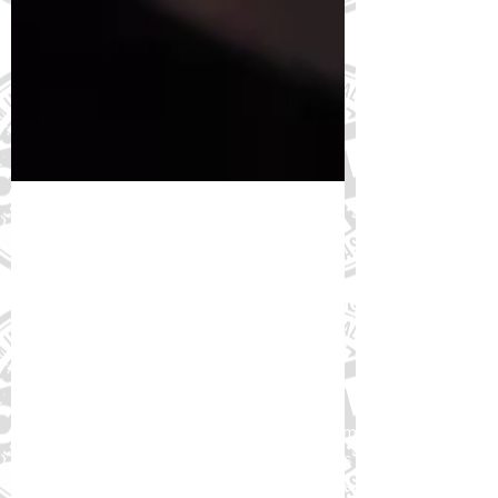
22 de mai. de 2023
Projeto finalista de concurso do
FórumDCNTs é listado como