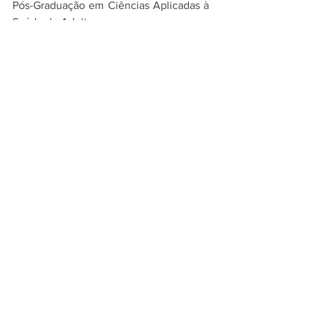
Pós-Graduação em Ciências Aplicadas à 
Saúde do Adulto.
Rodrigo Saar, MBA, MSc, PhD
(
INCA)
Farmacêutico graduado pela 