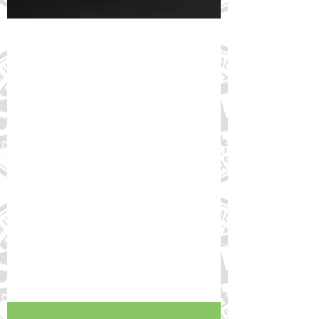
7 de mar. de 2024
WOF lança o Novo Atlas da
Obesidade 2024: metade das
crianças no Brasil estarão com
sobrepeso em 2035
Metade das crianças no Brasil terão
sobrepeso em 2035. Esse é um dos dados
alarmantes que a Federação Mundial de
Obesidade (World Obesity...