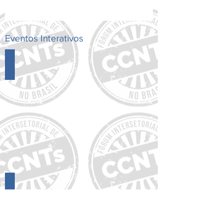
A Federação Mundial de Obesidade (World
Obesity Federation - WOF), com apoio e
tradução do Painel Brasileiro da Obesidade
(PBO)/Instituto...
Eventos Interativos
Evento
para
Gestores:
Programas
de
CCNTs/DCNTs
com
Oportunidade
de
Escala
(online)