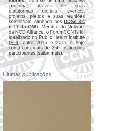
mortes
. Trata-se de uma iniciativa
contínua, através de suas
plataformas digitais, eventos,
projetos, pleitos e suas reuniões
semestrais, alinhada aos
ODSs 3.4
e 17 da ONU
. Membro do Network
da
NCD Alliance
, o FórumCCNTs foi
idealizado no Public Health Institute
(
PHI
) entre 2016 e 2017 e hoje
conta com mais de 250 instituições
participantes (
saiba mais
).
Últimas publicações