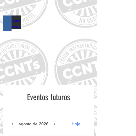
16º Encontro do FórumCCNTs
Eventos futuros