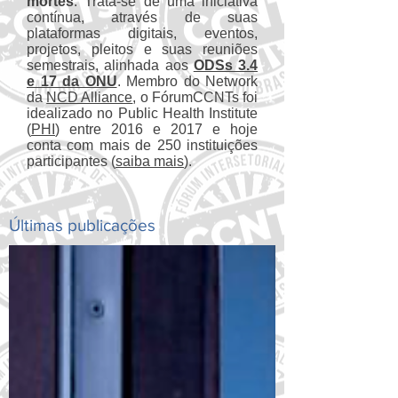
mortes
. Trata-se de uma iniciativa
contínua, através de suas
plataformas digitais, eventos,
projetos, pleitos e suas reuniões
semestrais, alinhada aos
ODSs 3.4
e 17 da ONU
. Membro do Network
da
NCD Alliance
, o FórumCCNTs foi
idealizado no Public Health Institute
(
PHI
) entre 2016 e 2017 e hoje
conta com mais de 250 instituições
participantes (
saiba mais
).
Últimas publicações