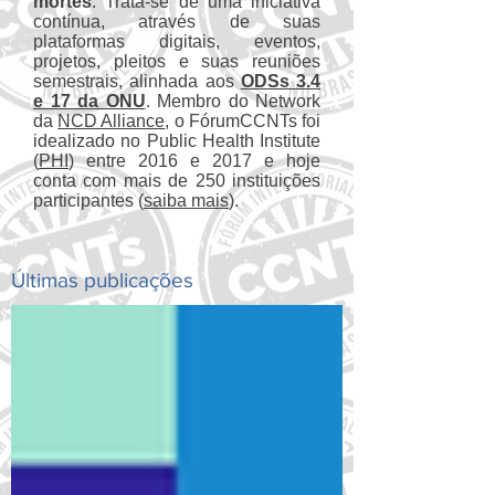
mortes
. Trata-se de uma iniciativa
contínua, através de suas
plataformas digitais, eventos,
projetos, pleitos e suas reuniões
semestrais, alinhada aos
ODSs 3.4
e 17 da ONU
. Membro do Network
da
NCD Alliance
, o FórumCCNTs foi
idealizado no Public Health Institute
(
PHI
) entre 2016 e 2017 e hoje
conta com mais de 250 instituições
participantes (
saiba mais
).
Últimas publicações