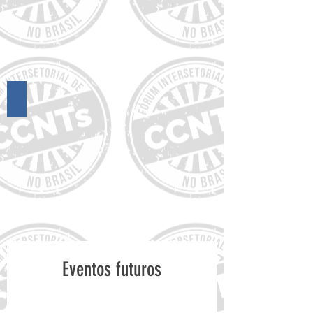
16º Encontro do FórumCCNTs
Eventos futuros