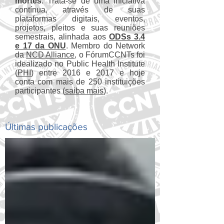
mortes
. Trata-se de uma iniciativa
contínua, através de suas
plataformas digitais, eventos,
projetos, pleitos e suas reuniões
semestrais, alinhada aos
ODSs 3.4
e 17 da ONU
. Membro do Network
da
NCD Alliance
, o FórumCCNTs foi
idealizado no Public Health Institute
(
PHI
) entre 2016 e 2017 e hoje
conta com mais de 250 instituições
participantes (
saiba mais
).
Últimas publicações