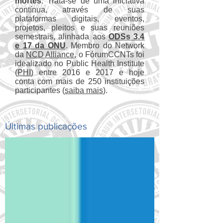
mortes
. Trata-se de uma iniciativa
contínua, através de suas
plataformas digitais, eventos,
projetos, pleitos e suas reuniões
semestrais, alinhada aos
ODSs 3.4
e 17 da ONU
. Membro do Network
da
NCD Alliance
, o FórumCCNTs foi
idealizado no Public Health Institute
(
PHI
) entre 2016 e 2017 e hoje
conta com mais de 250 instituições
participantes (
saiba mais
).
Últimas publicações