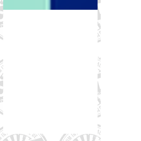
16 de jan. de 2025
Circuito de Startups Einstein
abre as inscrições para projetos
sobre tecnologia em saúde -
Até 16/2
Estão abertas as inscrições para o Circuito
de Startups Einstein (Einstein Startup
Circuit) . O Circuito acontecerá nos dias 26
e 27 de...