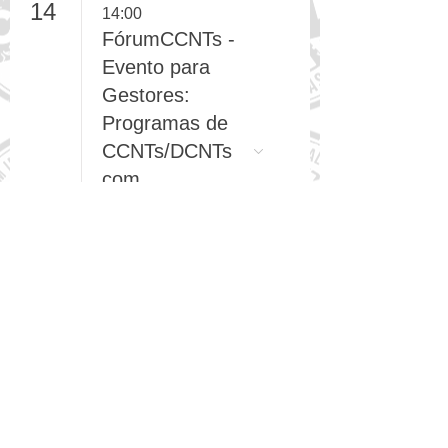
14
14:00
FórumCCNTs -
Evento para
Gestores:
Programas de
CCNTs/DCNTs
com
Oportunidade
de Escala
(online)
17
Dia (1/3)
ACT Promoção
da Saúde - XIX
Seminário