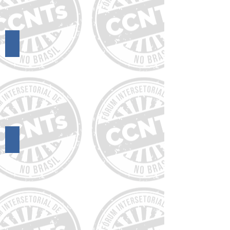
17º Encontro do FórumCCNTs
16º Encontro do FórumCCNTs