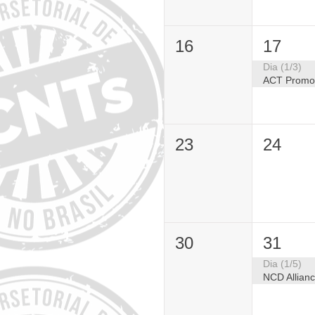
16
17
Dia (1/3)
23
24
30
31
Dia (1/5)