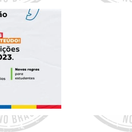
12 de mai. de 2023
Abertas as inscrições
Comunicação Fundação
Setúbal - Até 30/06