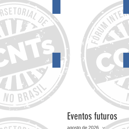
18º Encontro do FórumCCNTs
14º Encontro do FórumCCNTs
Eventos futuros
agosto de 2026