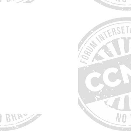
 para Prêmio de
 José Luiz Egydio