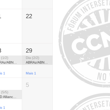
1
22
8
29
 (1/2)
Dia (2/2)
ABRAz/ABNPG - Congresso Brasileiro de Alzheimer e Congresso Brasileiro de Neuropsiquiatria Geriátrica
ABRAz/ABNPG - Congresso Brasileiro de Alzheimer e Congresso Brasileiro de Neuropsiquiatria Geriátrica
is 1
Mais 1
5
 (5/5)
NCD Alliance - Semana Global de Ação em CCNTs 2026
is 1