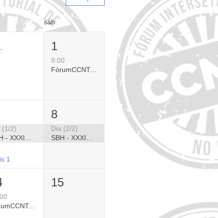
sáb.
1
1
9:00
FórumCCNTs/ADJ - Atualização em Diabetes Tipo 1 para o Cenário Brasileiro
8
 (1/2)
Dia (2/2)
SBH - XXXIV Congresso Brasileiro de Hipertensão 2026
SBH - XXXIV Congresso Brasileiro de Hipertensão 2026
is 1
4
15
:00
FórumCCNTs - Evento para Gestores: Programas de CCNTs/DCNTs com Oportunidade de Escala (online)