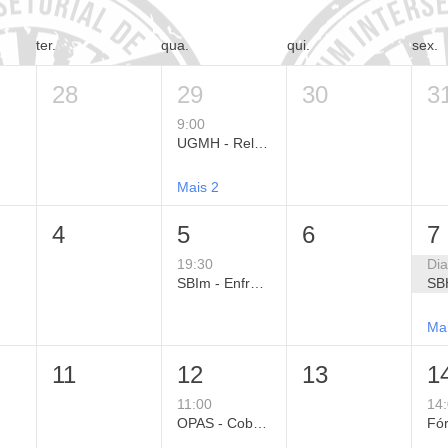
ter.
qua.
qui.
sex.
28
29
30
3
9:00
UGMH - Relatório de Políticas Públicas para a Proteção da Saúde Mental Contra o Calor Extremo
Mais 2
4
5
6
7
19:30
Dia
SBIm - Enfrentamento do VSR no Dia a Dia: Decisões Clínicas Baseadas em Evidências
Ma
11
12
13
1
11:00
14
OPAS - Cobertura Vacinal nas Américas em 2025: Situação Atual, Progressos e Desafios