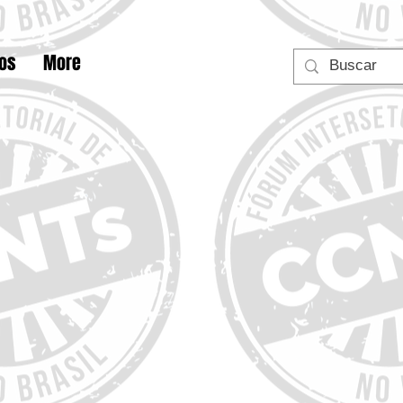
tos
More