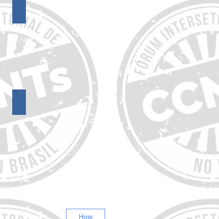
15º Encontro do FórumCCNTs
11º Encontro do FórumCCNTs
Hoje