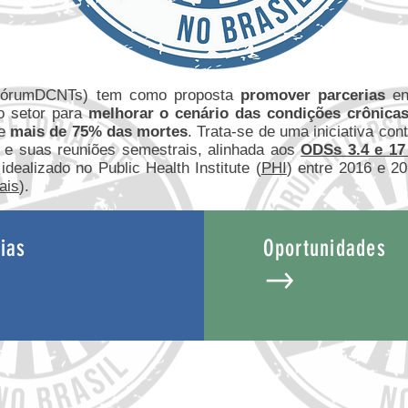
FórumDCNTs) tem como proposta
promover parcerias
ent
ro setor para
melhorar o cenário das condições crônicas
de
mais de 75% das mortes
. Trata-se de uma iniciativa con
tos e suas reuniões semestrais, alinhada aos
ODSs 3.4 e 1
dealizado no Public Health Institute (
PHI
) entre 2016 e 2
ais
).
ias
Oportunidades