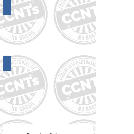
17º Encontro do FórumCCNTs
16º Encontro do FórumCCNTs