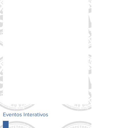
20 de mai. de 2025
TPI lança relatório sobre as
necessidades do setor
filantrópico e mudanças
significativas em CCNTs
A The Partnering Initiative (TPI), WINGS e a
Philea lançou o relatório "Construindo
bases para uma transformação
colaborativa: uma...
Eventos Interativos