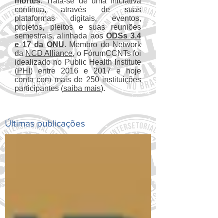
mortes
. Trata-se de uma iniciativa
contínua, através de suas
plataformas digitais, eventos,
projetos, pleitos e suas reuniões
semestrais, alinhada aos
ODSs 3.4
e 17 da ONU
. Membro do Network
da
NCD Alliance
, o FórumCCNTs foi
idealizado no Public Health Institute
(
PHI
) entre 2016 e 2017 e hoje
conta com mais de 250 instituições
participantes (
saiba mais
).
Últimas publicações