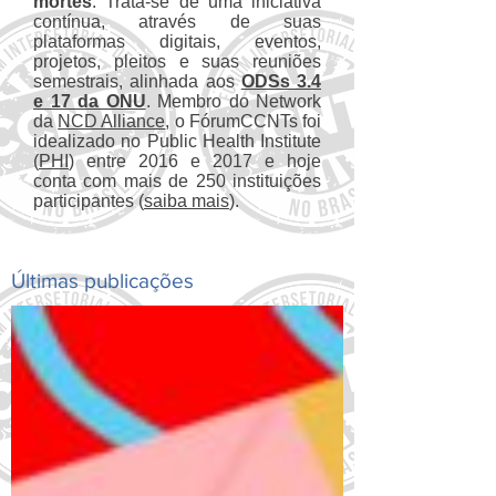
mortes
. Trata-se de uma iniciativa
contínua, através de suas
plataformas digitais, eventos,
projetos, pleitos e suas reuniões
semestrais, alinhada aos
ODSs 3.4
e 17 da ONU
. Membro do Network
da
NCD Alliance
, o FórumCCNTs foi
idealizado no Public Health Institute
(
PHI
) entre 2016 e 2017 e hoje
conta com mais de 250 instituições
participantes (
saiba mais
).
Últimas publicações