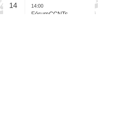
14
14:00
FórumCCNTs -
Evento para
Gestores:
Programas de
CCNTs/DCNTs
com
Oportunidade
de Escala
(online)
17
Dia (1/3)
ACT Promoção
da Saúde - XIX