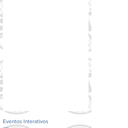
26 de mai. de 2025
Abertas as inscrições para o 5º
Prêmio de Comunicação da
Fundação José Luiz Egydio
Setúbal, focado na saúde
infantojuvenil - Até 11/7
A Fundação José Luiz Egydio Setúbal
(FJLES) tem inscrições abertas para o 5º
Prêmio de Comunicação da Fundação
José Luiz Egydio Setúbal...