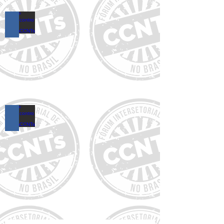
17º Encontro do FórumCCNTs
16º Encontro do FórumCCNTs