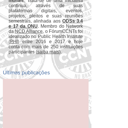
mortes
. Trata-se de uma iniciativa
contínua, através de suas
plataformas digitais, eventos,
projetos, pleitos e suas reuniões
semestrais, alinhada aos
ODSs 3.4
e 17 da ONU
. Membro do Network
da
NCD Alliance
, o FórumCCNTs foi
idealizado no Public Health Institute
(
PHI
) entre 2016 e 2017 e hoje
conta com mais de 250 instituições
participantes (
saiba mais
).
Últimas publicações