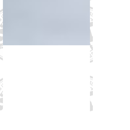
23 de mai. de 2023
Orientações FórumDCNTs:
Consulta CONITEC sobre
Liraglutida para tratamento de
obesidade - Até 31/05