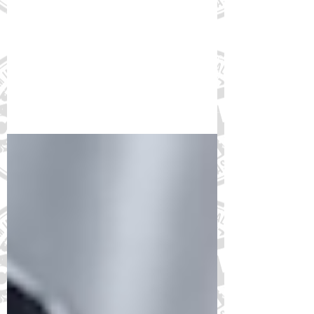
Incorporação de Liraglutida
(Diabetes) - Até 25/9
A Comissão Nacional de Incorporação de
Tecnologias no Sistema Único de Saúde
(CONITEC) abriu a Chamada Pública n.º
33/2023 para a...