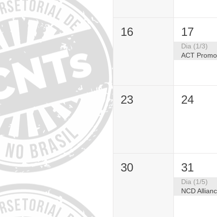
16
17
Dia (1/3)
23
24
30
31
Dia (1/5)