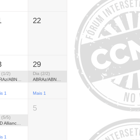
1
22
8
29
 (1/2)
Dia (2/2)
ABRAz/ABNPG - Congresso Brasileiro de Alzheimer e Congresso Brasileiro de Neuropsiquiatria Geriátrica
ABRAz/ABNPG - Congresso Brasileiro de Alzheimer e Congresso Brasileiro de Neuropsiquiatria Geriátrica
is 1
Mais 1
5
 (5/5)
NCD Alliance - Semana Global de Ação em CCNTs 2026
is 1