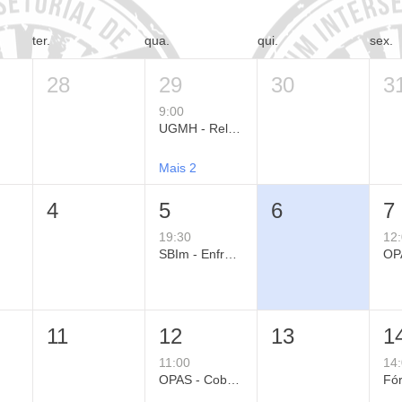
ter.
qua.
qui.
sex.
28
29
30
3
9:00
UGMH - Relatório de Políticas Públicas para a Proteção da Saúde Mental Contra o Calor Extremo
Mais 2
4
5
6
7
19:30
12
SBIm - Enfrentamento do VSR no Dia a Dia: Decisões Clínicas Baseadas em Evidências
11
12
13
1
11:00
14
OPAS - Cobertura Vacinal nas Américas em 2025: Situação Atual, Progressos e Desafios