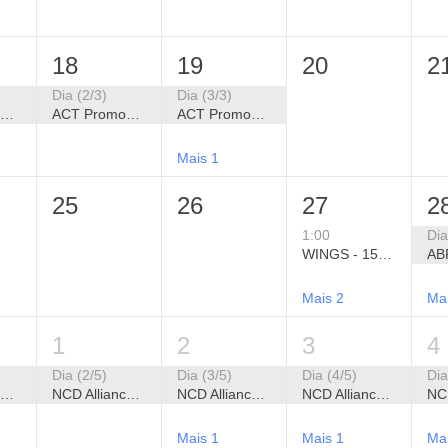
18
19
20
2
Dia (2/3)
Dia (3/3)
ACT Promoção da Saúde - XIX Seminário Alianças Estratégicas para Promoção da Saúde
ACT Promoção da Saúde - XIX Seminário Alianças Estratégicas para Promoção da Saúde
ACT Promoção da Saúde - XIX Seminário Alianças Estratégicas para Promoção da Saúde
Mais 1
25
26
27
2
1:00
Dia
WINGS - 15º Fórum Brasileiro de Filantropia 2026
Mais 2
Ma
1
2
3
4
Dia (2/5)
Dia (3/5)
Dia (4/5)
Dia
NCD Alliance - Semana Global de Ação em CCNTs 2026
NCD Alliance - Semana Global de Ação em CCNTs 2026
NCD Alliance - Semana Global de Ação em CCNTs 2026
NCD Alliance - Semana Global de Ação em CCNTs 2026
Mais 1
Mais 1
Ma