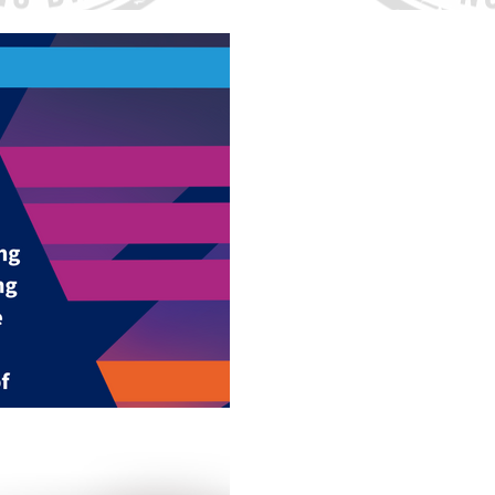
16 de jul. de 2024
OMS lança ferramenta
do FórumCCNTs, para 
do setor público e p
13 de nov. de 2023