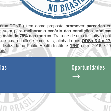
FórumDCNTs) tem como proposta
promover parcerias
ent
ro setor para
melhorar o cenário das condições crônicas
de
mais de 75% das mortes
. Trata-se de uma iniciativa con
tos e suas reuniões semestrais, alinhada aos
ODSs 3.4 e 1
dealizado no Public Health Institute (
PHI
) entre 2016 e 2
ais
).
ias
Oportunidades