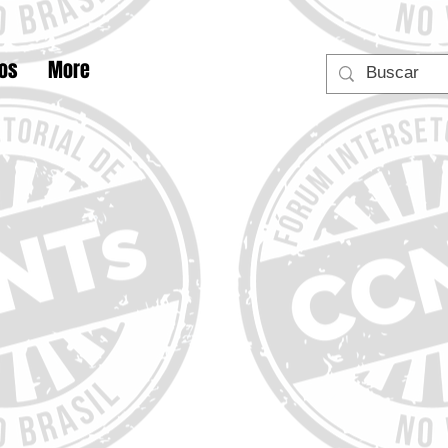
tos
More