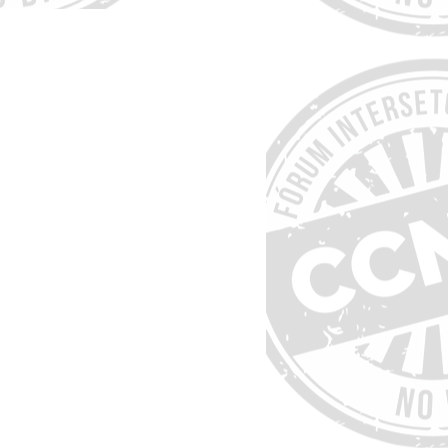
, com a participação
apoiar a colaboração
rivado em CCNTs