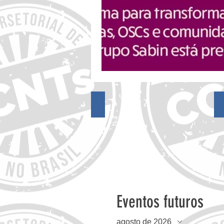
18º Encontro do FórumCCNTs
14º Encontro do FórumCCNTs
Eventos futuros
agosto de 2026