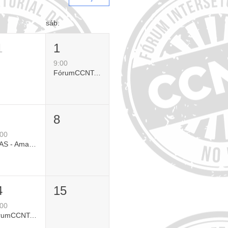
sáb.
1
1
9:00
FórumCCNTs/ADJ - Atualização em Diabetes Tipo 1 para o Cenário Brasileiro
8
:00
OPAS - Amamentação para um Começo de Vida Sustentável: Fortalecendo o que Funciona|Semana Mundial do Aleitamento Materno
4
15
:00
FórumCCNTs - Evento para Gestores: Programas de CCNTs/DCNTs com Oportunidade de Escala (online)