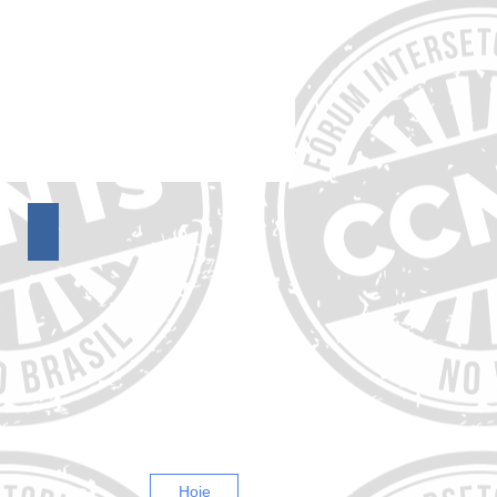
15º Encontro do FórumCCNTs
11º Encontro do FórumCCNTs
Hoje