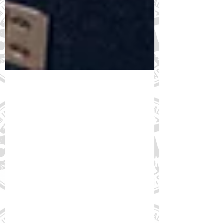
10 de ago. de 2024
Ofício à SAES-Ministério da
Saúde sobre atraso na
publicação de PCDTs é assinado
pelo FórumCCNTs e outras 21