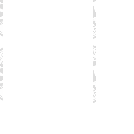
3 de jan. de 2024
Ministério da Saúde responde
Ofício referente ao Atraso na
Publicação de PCDTs e DDTs
para CCNTs
O Ministério da Saúde, por meio da
Secretaria de Ciência, Tecnologia e
Inovação e do Complexo Econômico-
Industrial da Saúde (SECTICS) e...