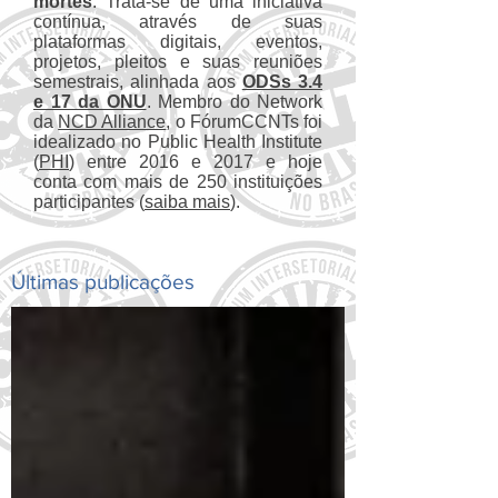
mortes
. Trata-se de uma iniciativa
contínua, através de suas
plataformas digitais, eventos,
projetos, pleitos e suas reuniões
semestrais, alinhada aos
ODSs 3.4
e 17 da ONU
. Membro do Network
da
NCD Alliance
, o FórumCCNTs foi
idealizado no Public Health Institute
(
PHI
) entre 2016 e 2017 e hoje
conta com mais de 250 instituições
participantes (
saiba mais
).
Últimas publicações