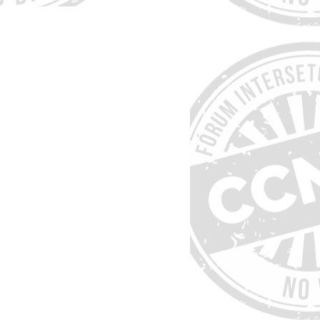
tes: necessidade de
ara reduzir