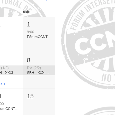
sáb.
1
1
9:00
FórumCCNTs/ADJ - Atualização em Diabetes Tipo 1 para o Cenário Brasileiro
8
 (1/2)
Dia (2/2)
SBH - XXXIV Congresso Brasileiro de Hipertensão 2026
SBH - XXXIV Congresso Brasileiro de Hipertensão 2026
is 1
4
15
:00
FórumCCNTs - Evento para Gestores: Programas de CCNTs/DCNTs com Oportunidade de Escala (online)