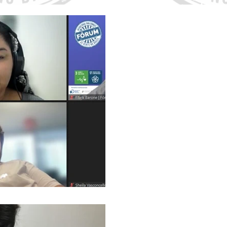
14 de nov. de 2023
Dia Mundial do Diabe
ferramentas digitais p
complicações
26 de dez. de 2022