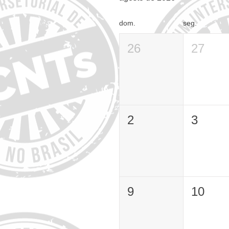
dom.
seg.
26
27
2
3
9
10