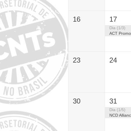
16
17
Dia (1/3)
23
24
30
31
Dia (1/5)