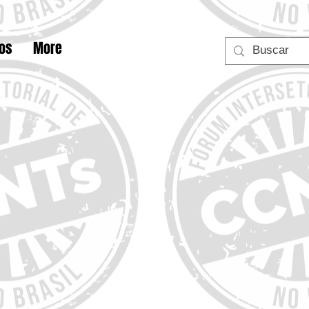
tos
More