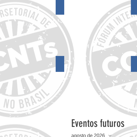
18º Encontro do FórumCCNTs
14º Encontro do FórumCCNTs
Eventos futuros
agosto de 2026