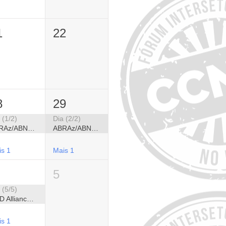
1
22
8
29
 (1/2)
Dia (2/2)
ABRAz/ABNPG - Congresso Brasileiro de Alzheimer e Congresso Brasileiro de Neuropsiquiatria Geriátrica
ABRAz/ABNPG - Congresso Brasileiro de Alzheimer e Congresso Brasileiro de Neuropsiquiatria Geriátrica
is 1
Mais 1
5
 (5/5)
NCD Alliance - Semana Global de Ação em CCNTs 2026
is 1