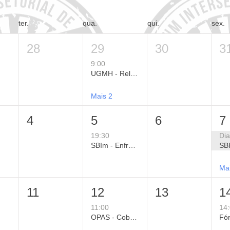
ter.
qua.
qui.
sex.
28
29
30
3
9:00
UGMH - Relatório de Políticas Públicas para a Proteção da Saúde Mental Contra o Calor Extremo
Mais 2
4
5
6
7
19:30
Dia
SBIm - Enfrentamento do VSR no Dia a Dia: Decisões Clínicas Baseadas em Evidências
Ma
11
12
13
1
11:00
14
OPAS - Cobertura Vacinal nas Américas em 2025: Situação Atual, Progressos e Desafios