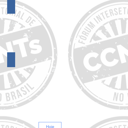
15º Encontro do FórumCCNTs
11º Encontro do FórumCCNTs
Hoje