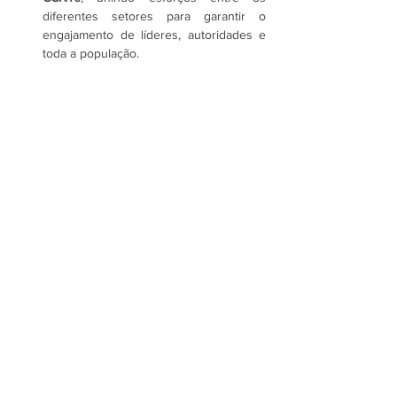
diferentes setores para garantir o 
engajamento de líderes, autoridades e 
toda a população.
Mostrar mais
Assine a newsletter do FórumCCNTs
e fique por dentro!
Enviar