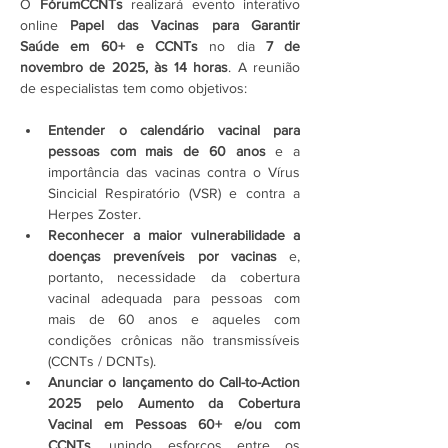
O 
FórumCCNTs 
realizará evento interativo 
online
 Papel das Vacinas para Garantir 
Saúde em 60+ e CCNTs
 no dia 
7 de 
novembro de 2025, às 14 horas
. A reunião 
de especialistas tem como objetivos:
Entender o calendário vacinal para 
pessoas com mais de 60 anos
 e a 
importância das vacinas contra o Vírus 
Sincicial Respiratório (VSR) e contra a 
Herpes Zoster.
Reconhecer a maior vulnerabilidade a 
doenças preveníveis por vacinas 
e, 
portanto, necessidade da cobertura 
vacinal adequada para pessoas com 
mais de 60 anos e aqueles com 
condições crônicas não transmissíveis 
(CCNTs / DCNTs).
Anunciar o lançamento do Call-to-Action 
2025 pelo Aumento da Cobertura 
Vacinal em Pessoas 60+ e/ou com 
CCNTs
, unindo esforços entre os 