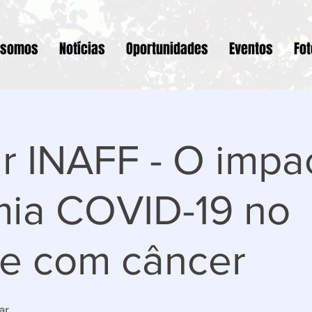
 somos
Notícias
Oportunidades
Eventos
Fo
r INAFF - O impa
ia COVID-19 no
te com câncer
ar