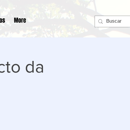
tos
More
cto da