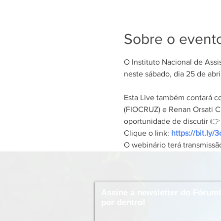
Sobre o event
O Instituto Nacional de Ass
neste sábado, dia 25 de abril
Esta Live também contará co
(FIOCRUZ) e Renan Orsati C
oportunidade de discutir 
Clique o link: 
https://bit.ly/
O webinário terá transmissã
Assine a newsletter do Fórum
por dentro!