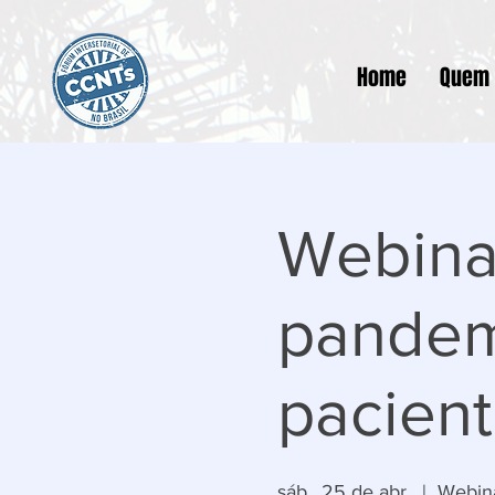
Home
Quem
Webina
pandem
pacien
sáb., 25 de abr.
  |  
Webin