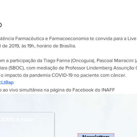
o
istência Farmacêutica e Farmacoeconomia te convida para a Live
 de 2019, às 19h, horário de Brasília. ⠀
m a participação da Tiago Farina (Oncoguia), Pascoal Marracini (
lara (SBOC), com mediação de Professor Lindemberg Assunção C
 o impacto da pandemia COVID-19 no paciente com câncer. ⠀ 
3cLtBap
 ⠀ 
o ao vivo simultânea na página do Facebook do INAFF 
CCNTs e fique
Newsletters