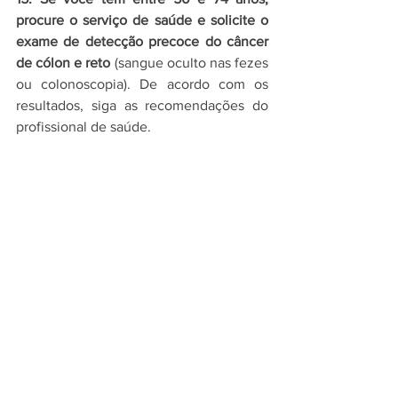
procure o serviço de saúde e solicite o 
exame de detecção precoce do câncer 
de cólon e reto
 (sangue oculto nas fezes 
ou colonoscopia). De acordo com os 
resultados, siga as recomendações do 
profissional de saúde.
16. Se você tem 40 anos ou mais, vá ao 
serviço de saúde a cada dois anos para 
fazer um exame clínico das mamas
. A 
partir dos 50 até os 74 anos, faça uma 
mamografia a cada dois anos. De acordo 
com os resultados, siga as 
recomendações do profissional de 
saúde.
17. Se você tem entre 30 e 64 anos, 
procure o serviço de saúde e solicite o 