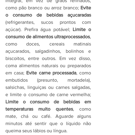
integral, em vez de grãos refinados, 
como pão branco ou arroz branco; 
Evite 
o consumo de bebidas açucaradas
(refrigerantes, sucos prontos com 
açúcar). Prefira água potável; 
Limite o 
consumo de alimentos ultraprocessados
, 
como doces, cereais matinais 
açucarados, salgadinhos, bolinhos e 
biscoitos, entre outros. Em vez disso, 
coma alimentos naturais ou preparados 
em casa; 
Evite carne processada
, como 
embutidos (presunto, mortadela), 
salsichas, linguiças ou carnes salgadas, 
e limite o consumo de carne vermelha; 
Limite o consumo de bebidas em 
temperaturas muito quentes
, como 
mate, chá ou café. Aguarde alguns 
minutos até sentir que o líquido não 
queima seus lábios ou língua.