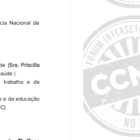
ia Nacional de 
de (
Sra. Priscilla 
Saúde 
)
 trabalho e da 
o e da educação 
C)