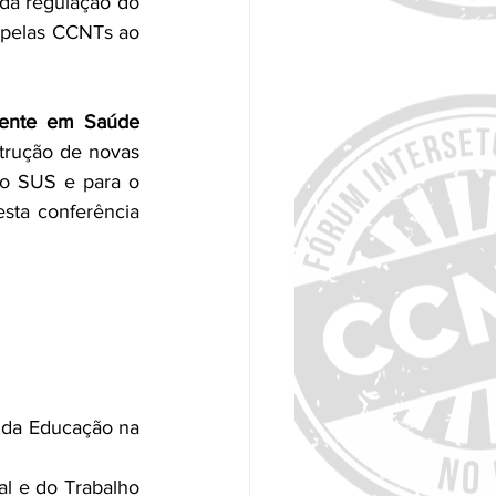
da regulação do 
 pelas CCNTs ao 
Política Nacional de Educação Permanente em Saúde 
trução de novas 
do SUS e para o 
sta conferência 
 da Educação na 
al e do Trabalho 