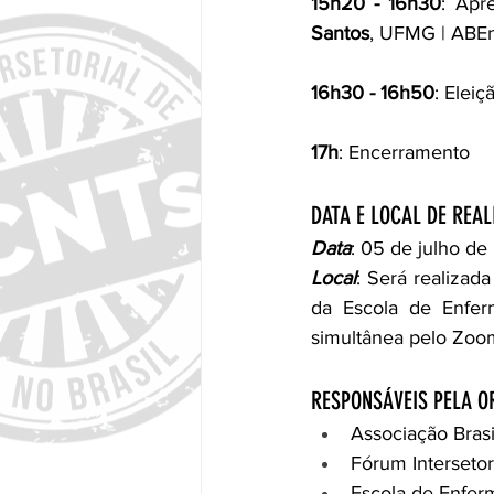
15h20 - 16h30
: Apr
Santos
, UFMG | ABE
16h30 - 16h50
: Elei
17h
: Encerramento
DATA E LOCAL DE REA
Data
: 05 de julho de
Local
: Será realizad
da Escola de Enfer
simultânea pelo Zoo
RESPONSÁVEIS PELA 
Associação Bras
Fórum Intersetor
Escola de Enfer