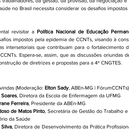
trabalhadores, da gestão, da provisão, da negociação e 
saúde no Brasil necessita considerar os desafios impostos
tal revisitar a 
safios impostos pela epidemia de CCNTs, visando à cons
gias intersetoriais que contribuam para o fortalecimento 
 CCNTs. Espera-se, assim, que as discussões oriundas de
onstrução de diretrizes e propostas para a 4ª CNGTES.
 vindas (Moderação: 
Elton Sady
, ABEn-MG | FórumCCNTs)
a Soares
, Diretora da Escola de Enfermagem da UFMG
rane Ferreira
, Presidente da ABEn-MG
rdoso de Matos Pinto
, Secretária de Gestão do Trabalho e
ério da Saúde
 Silva
, Diretora de Desenvolvimento da Prática Profission