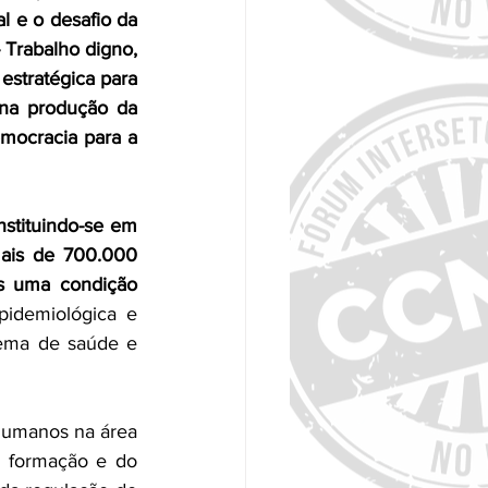
l e o desafio da 
- Trabalho digno, 
tratégica para 
 na produção da 
ocracia para a 
tituindo-se em 
ais de 700.000 
s uma condição 
pidemiológica e 
tema de saúde e 
umanos na área 
a formação e do 