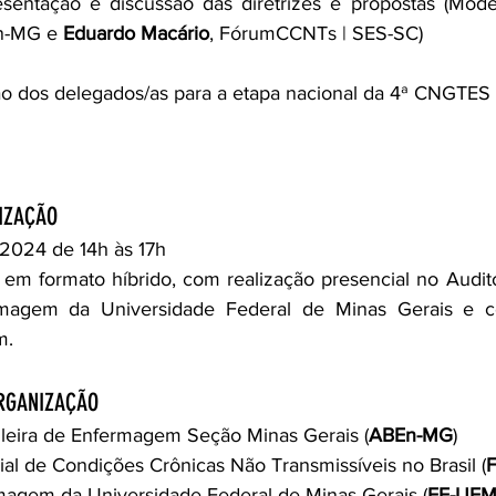
esentação e discussão das diretrizes e propostas (Mode
n-MG e 
Eduardo Macário
, FórumCCNTs | SES-SC)
ção dos delegados/as para a etapa nacional da 4ª CNGTES
LIZAÇÃO
 2024 de 14h às 17h
a em formato híbrido, com realização presencial no Auditó
magem da Universidade Federal de Minas Gerais e co
m.
ORGANIZAÇÃO
ileira de Enfermagem Seção Minas Gerais (
ABEn-MG
)
ial de Condições Crônicas Não Transmissíveis no Brasil (
magem da Universidade Federal de Minas Gerais (
EE-UF