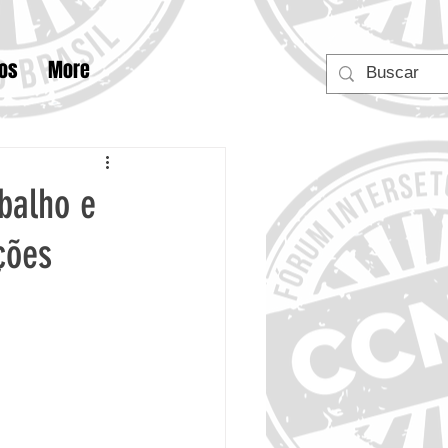
tos
More
abalho e
ções