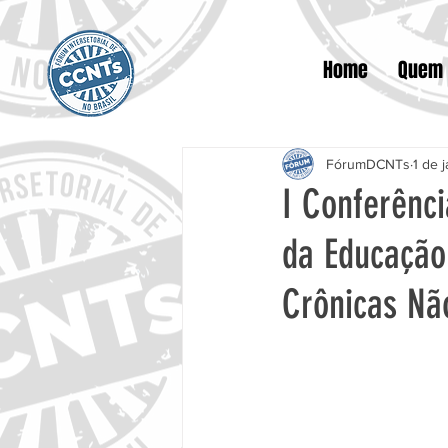
Home
Quem
FórumDCNTs
1 de 
I Conferênci
da Educação
Crônicas Não