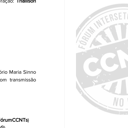
ração: 
Thallison 
rio Maria Sinno 
m transmissão 
FórumCCNTs
)
MG
)