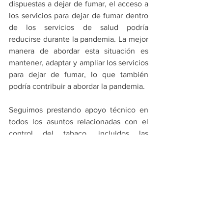
dispuestas a dejar de fumar, el acceso a 
los servicios para dejar de fumar dentro 
de los servicios de salud podría 
reducirse durante la pandemia. La mejor 
manera de abordar esta situación es 
mantener, adaptar y ampliar los servicios 
para dejar de fumar, lo que también 
podría contribuir a abordar la pandemia.
Seguimos prestando apoyo técnico en 
todos los asuntos relacionadas con el 
control del tabaco, incluidos las 
revisiones técnicas de leyes y 
reglamentos propuestos. Se han 
recibido solicitudes adicionales relativas 
a los servicios de cesación, incluido el 
tema de las líneas de abandono (quit 
lines). El 12 de mayo (9:30 a 12:30/hora 
WDC) se llevará a cabo un seminario 