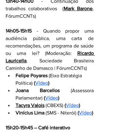
13h40-14h00
 - Continuação dos 
trabalhos colaborativos 
 (
Mark Barone
, 
FórumCCNTs)
14h05-15h15
 - Quando propor uma 
audiência pública, uma carta de 
recomendações, um programa de saúde 
ou uma lei? (Moderação:
Ricardo 
Lauricella
, 
Sociedade Brasileira 
Caminho de Damasco | 
FórumCCNTs)
Felipe Poyares 
(Eixo Estratégia 
Política)
 (
Vídeo
)
Joana Barcellos
 (Assessora 
Parlamentar)
 (
Vídeo
)
Tacyra Valois
 (CBEXS)
 (
Vídeo
)
Vinícius Lima 
(SMS - Niterói)
 (
Vídeo
)
15h20-15h45 – 
Café interativo