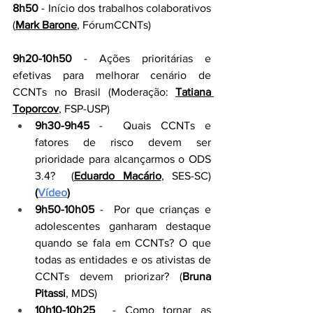
8h50
 - 
Início dos trabalhos colaborativos 
(
Mark Barone
, FórumCCNTs)
9h20-10h50
 - 
Ações prioritárias e 
efetivas para melhorar cenário de 
CCNTs no Brasil (Moderação: 
Tatiana 
Toporcov
, FSP-USP)
9h30-9h45
 - 
 Quais CCNTs e 
fatores de risco devem ser 
prioridade para alcançarmos o ODS 
3.4?  (
Eduardo Macário
, SES-SC)
(
Vídeo
)
9h50-10h05
 - 
 Por que crianças e 
adolescentes ganharam destaque 
quando se fala em CCNTs? O que 
todas as entidades e os ativistas de 
CCNTs devem priorizar? (
Bruna 
Pitassi
, MDS)
10h10-10h25
 - Como tornar as 