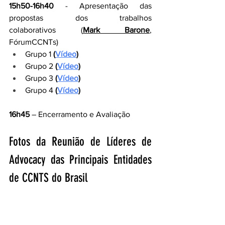
15h50-16h40
 - 
Apresentação das 
propostas dos trabalhos 
colaborativos
 (
Mark Barone
, 
FórumCCNTs)
Grupo 1
 (
Vídeo
)
Grupo 2
 (
Vídeo
)
Grupo 3
 (
Vídeo
)
Grupo 4
 (
Vídeo
)
16h45
 – Encerramento 
e Avaliação
Fotos da Reunião de Líderes de 
Advocacy das Principais Entidades 
de CCNTS do Brasil