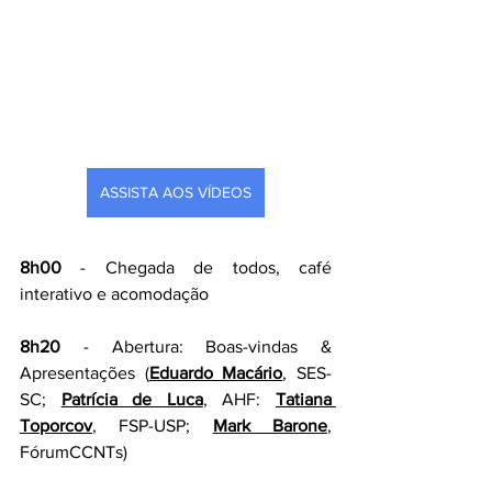
ASSISTA AOS VÍDEOS
8h00
 - Chegada de todos, café 
interativo e acomodação
8h20
 - Abertura: Boas-vindas & 
Apresentações (
Eduardo Macário
, SES-
SC; 
Patrícia de Luca
, AHF: 
Tatiana 
Toporcov
, FSP-USP; 
Mark Barone
, 
FórumCCNTs)